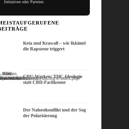
Initiativen oder Parteien.
MEISTAUFGERUFENE
BEITRÄGE
Keta und Krawall – wie Ikkimel
die Rapszene triggert
CDU-Warken: THC-Ideologie
statt CBD-Fachkenne
Der Nahostkonflikt und der Sog
der Polarisierung