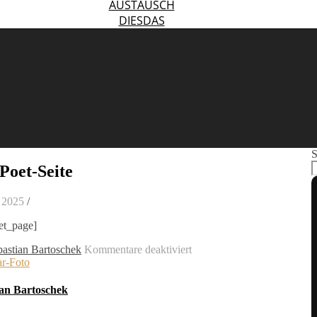
AUSTAUSCH
DIESDAS
S
Poet-Seite
 2025
/
et_page]
für
bastian Bartoschek
Kommentare deaktiviert
MailPoet-
Seite
ian Bartoschek