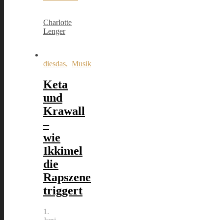
Charlotte
Lenger
diesdas
,
Musik
Keta
und
Krawall
–
wie
Ikkimel
die
Rapszene
triggert
1.