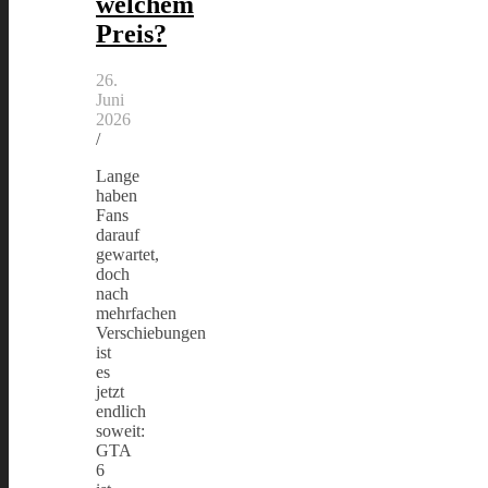
welchem
Preis?
26.
Juni
2026
/
Lange
haben
Fans
darauf
gewartet,
doch
nach
mehrfachen
Verschiebungen
ist
es
jetzt
endlich
soweit:
GTA
6