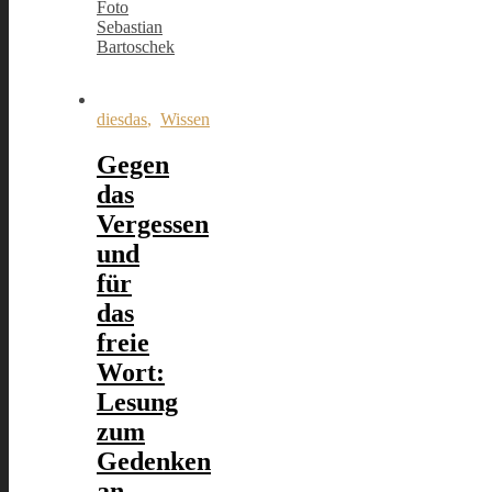
Sebastian
Bartoschek
diesdas
,
Wissen
Gegen
das
Vergessen
und
für
das
freie
Wort:
Lesung
zum
Gedenken
an