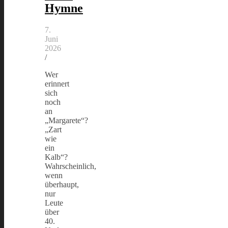
Hymne
7.
Juni
2026
/
Wer
erinnert
sich
noch
an
„Margarete“?
„Zart
wie
ein
Kalb“?
Wahrscheinlich,
wenn
überhaupt,
nur
Leute
über
40.