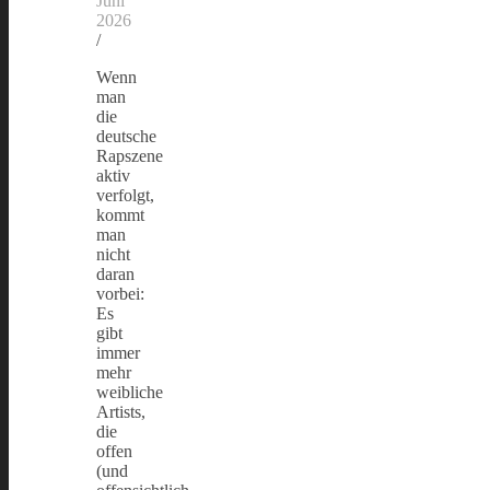
Juni
2026
/
Wenn
man
die
deutsche
Rapszene
aktiv
verfolgt,
kommt
man
nicht
daran
vorbei:
Es
gibt
immer
mehr
weibliche
Artists,
die
offen
(und