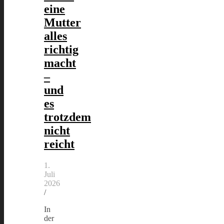
eine
Mutter
alles
richtig
macht
–
und
es
trotzdem
nicht
reicht
1.
Juli
2026
/
In
der