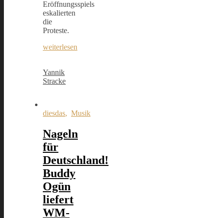
Eröffnungsspiels
eskalierten
die
Proteste.
weiterlesen
Yannik
Stracke
diesdas
,
Musik
Nageln
für
Deutschland!
Buddy
Ogün
liefert
WM-