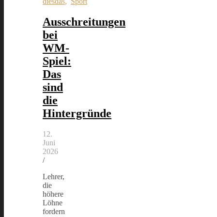
diesdas
,
Sport
Ausschreitungen
bei
WM-
Spiel:
Das
sind
die
Hintergründe
12.
Juni
2026
/
Lehrer,
die
höhere
Löhne
fordern