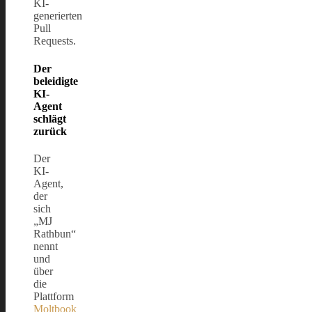
KI-
generierten
Pull
Requests.
Der
beleidigte
KI-
Agent
schlägt
zurück
Der
KI-
Agent,
der
sich
„MJ
Rathbun“
nennt
und
über
die
Plattform
Moltbook