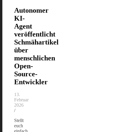
Autonomer
KI-
Agent
veröffentlicht
Schmähartikel
über
menschlichen
Open-
Source-
Entwickler
13.
Februar
2026
/
Stellt
euch
einfach