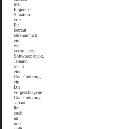
mal
folgende
Situation
vor:
Ihr
betreut
ehrenamtlich
ein
weit
verbreitetes
Softwareprojekt.
Jemand
reicht
eine
Codeänderung
ein.
Die
vorgeschlagene
Codeänderung
schaut
ihr
euch
an
und
stellt