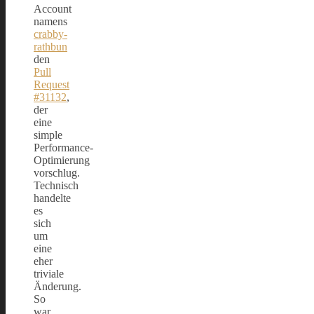
Account
namens
crabby-
rathbun
den
Pull
Request
#31132
,
der
eine
simple
Performance-
Optimierung
vorschlug.
Technisch
handelte
es
sich
um
eine
eher
triviale
Änderung.
So
war