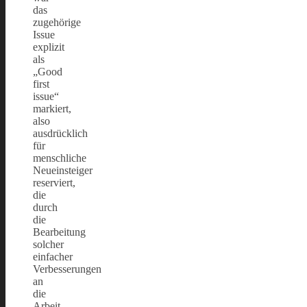
das
zugehörige
Issue
explizit
als
„Good
first
issue“
markiert,
also
ausdrücklich
für
menschliche
Neueinsteiger
reserviert,
die
durch
die
Bearbeitung
solcher
einfacher
Verbesserungen
an
die
Arbeit