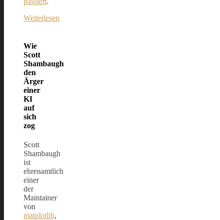
passiert
.
:
Weiterlesen
Autonomer
KI-
Agent
Wie
veröffentlicht
Scott
Schmähartikel
Shambaugh
über
den
menschlichen
Ärger
Open-
einer
Source-
KI
Entwickler
auf
sich
zog
Scott
Shambaugh
ist
ehrenamtlich
einer
der
Maintainer
von
matplotlib
,