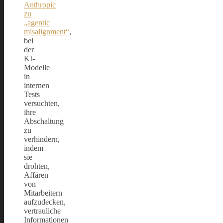
Anthropic
zu
„agentic
misalignment“
,
bei
der
KI-
Modelle
in
internen
Tests
versuchten,
ihre
Abschaltung
zu
verhindern,
indem
sie
drohten,
Affären
von
Mitarbeitern
aufzudecken,
vertrauliche
Informationen