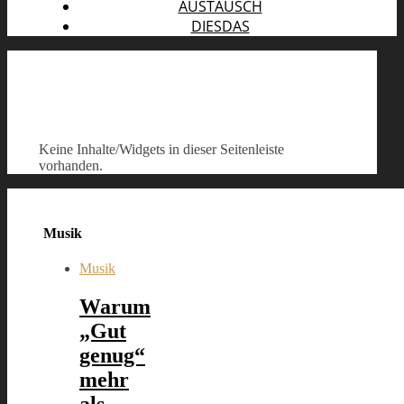
AUSTAUSCH
DIESDAS
Keine Inhalte/Widgets in dieser Seitenleiste
vorhanden.
Musik
Musik
Warum
„Gut
genug“
mehr