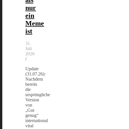
als
nur
ein
Meme
ist
31.
Juli
2026
/
Update
(31.07.26):
Nachdem
bereits
die
ursprüngliche
Version
von
„Gut
genug“
international
viral