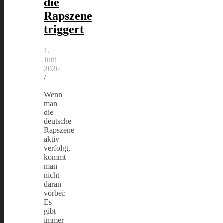
die
Rapszene
triggert
1.
Juni
2026
/
Wenn
man
die
deutsche
Rapszene
aktiv
verfolgt,
kommt
man
nicht
daran
vorbei:
Es
gibt
immer