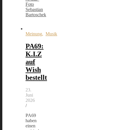
Sebastian
Bartoschek
Meinung
,
Musik
PA69:
K.I.Z
auf
Wish
bestellt
23.
Juni
2026
/
PA69
haben
einen