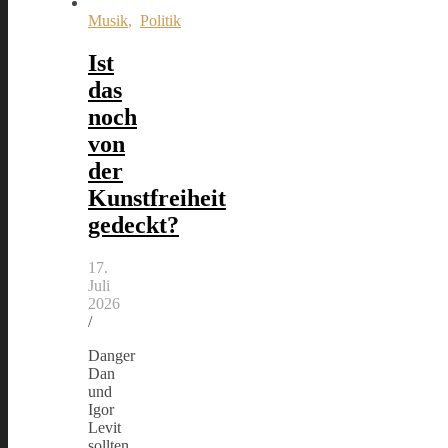
Musik
,
Politik
Ist
das
noch
von
der
Kunstfreiheit
gedeckt?
17.
Juli
2026
/
Danger
Dan
und
Igor
Levit
sollten