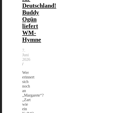
Deutschland!
Buddy
Ogün
liefert
WM-
Hymne
7.
Juni
2026
/
Wer
erinnert
sich
noch
an
„Margarete“?
„Zart
wie
ein