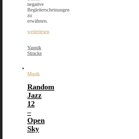
negative
Begleiterscheinungen
zu
erwähnen.
weiterlesen
Yannik
Stracke
Musik
Random
Jazz
12
–
Open
Sky