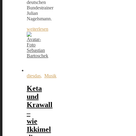
deutschen
Bundestrainer
Julian
Nagelsmann.
weiterlesen
Sebastian
Bartoschek
diesdas
,
Musik
Keta
und
Krawall
–
wie
Ikkimel