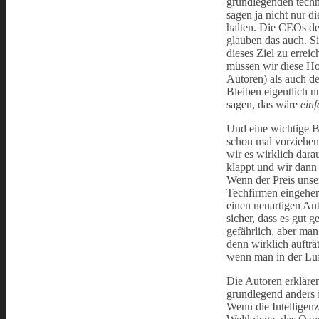
grundlegenden techn
sagen ja nicht nur d
halten. Die CEOs d
glauben das auch. Si
dieses Ziel zu errei
müssen wir diese Ho
Autoren) als auch de
Bleiben eigentlich n
sagen, das wäre
einf
Und eine wichtige Bo
schon mal vorziehen:
wir es wirklich dar
klappt und wir dann
Wenn der Preis unser
Techfirmen eingehen
einen neuartigen Antr
sicher, dass es gut 
gefährlich, aber man
denn wirklich aufträ
wenn man in der Luf
Die Autoren erklären
grundlegend anders i
Wenn die Intelligenz 