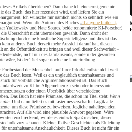
 dieses Artikels übertrieben? Dann habe ich eine ernstgemeinte
ie das Buch, das hier rezensiert wird, und liefern Sie ein
argument. Ich wünsche mir nämlich nichts so sehnlich wie ein
nargument. Wenn die Autoren des Buches „
If anyone builds it,
ezer Yudkowsky und Nate Soares, beide renommierte KI-Forscher)
t die Überschrift nicht übertrieben gewählt. Dann droht der
schung durch eine künstliche Superintelligenz und dies ist das
 kein anderes Buch derzeit mehr Aussicht darauf hat, diesen
t an die Öffentlichkeit zu bringen und weil dieser Sachverhalt –
 bedeutendste, nicht nur des Jahrtausends, sondern der gesamten
e wäre, ist der Titel sogar noch eine Untertreibung.
Fortbestand der Menschheit auf Ihrer Prioritätenliste nicht weit
Sie das Buch lesen. Weil es ein unglaublich unterhaltsames und
stück für vorbildliche Argumentationsarbeit ist. Das Buch
Standardwerk zu KI im Allgemeinen zu sein oder interessante
ammenzutragen oder einen Überblick über verschiedene
ben. Das Buch hat eine Prämisse, die schon im Titel steht:
Wenn
n alle
. Und dann liefert es mit rasiermesserscharfer Logik alle
mente, um diese Prämisse zu beweisen. Jegliche naheliegenden
rachtet. Auf alle wird eine plausible Antwort gegeben. Wäre
ntworten erschreckend, würde es einfach Spaß machen, dieser
gstechnik zuzuschauen. Kleine, fiktive Geschichten als Einleitung
n für unterhaltsame Anschaulichkeit. Dieses Buch ist nicht für ein