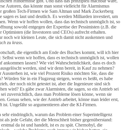
ischen Hindernisse gibt. Und dass das prinzipiell machbar wäre,
iese Autoren, das könnte man sonst vielleicht für Alarmismus
er großen Tech-Firmen wie Sam Altman und Mark Zuckerberg
e sagen es laut und deutlich. Es werden Milliarden investiert, um
chen. Wenn wir hoffen wollen, dass das technisch unmöglich ist, so
ffnung sowohl entgegen der Expertise der Pessimisten (z.B. die
r Optimisten (die Investoren und CEOs) aufrecht erhalten.
ur noch wir kleinen Leute, die sich damit nicht auskennen und
ach zu krass
.
tschaft, die eigentlich am Ende des Buches kommt, will ich hier
 Selbst wenn wir hoffen, dass es technisch unmöglich ist, wollen
auf ankommen lassen? Wie viel Wahrscheinlichkeit, dass es doch
 ausgelöscht werden, sind wir denn bereit, in Kauf zu nehmen?
 Aussterben ist, wie viel Prozent Risiko möchten Sie, dass die
? Würden Sie in ein Flugzeug steigen, wenn es heißt, es habe
ieb, der noch nicht getestet ist, aber die Ingenieure sind sich
gehen wird? Es gäbe zwar Alarmisten, die sagen, so ein Antrieb sei
 sei zuversichtlich, dass man Probleme lösen könne, wenn sie
ten. Genau sehen, wie der Antrieb arbeitet, könne man leider erst,
t ist. Ungefähr so argumentieren aber die KI-Firmen.
 sehr eindringlich, warum das Problem einer Superintelligenz
st als jede Gefahr, der die Menschheit bisher gegenüberstand:
erstmal da ist und handelt, ist es zu spät. Chernobyl, die