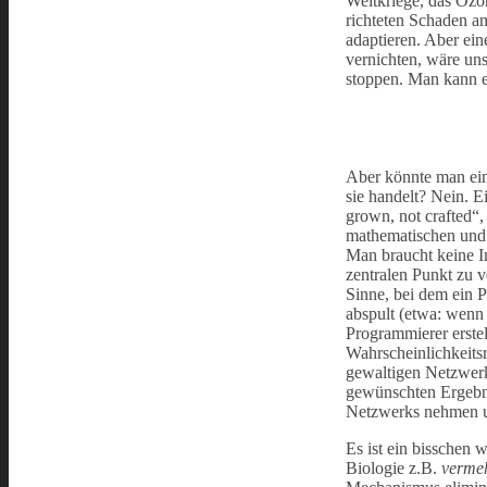
Weltkriege, das Ozo
richteten Schaden a
adaptieren. Aber ein
vernichten, wäre uns
stoppen. Man kann es
Aber könnte man ein
sie handelt? Nein. Ei
grown, not crafted“,
mathematischen und 
Man braucht keine I
zentralen Punkt zu 
Sinne, bei dem ein 
abspult (etwa: wenn 
Programmierer erstel
Wahrscheinlichkeits
gewaltigen Netzwerk
gewünschten Ergebni
Netzwerks nehmen un
Es ist ein bisschen 
Biologie z.B.
vermeh