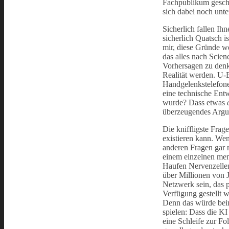
Fachpublikum geschri
sich dabei noch unter
Sicherlich fallen Ih
sicherlich Quatsch i
mir, diese Gründe w
das alles nach Scien
Vorhersagen zu denk
Realität werden. U-
Handgelenkstelefone
eine technische Ent
wurde? Dass etwas
überzeugendes Argu
Die kniffligste Frage
existieren kann. We
anderen Fragen gar ni
einem einzelnen men
Haufen Nervenzellen
über Millionen von 
Netzwerk sein, das 
Verfügung gestellt w
Denn das würde beim
spielen: Dass die KI
eine Schleife zur Fol