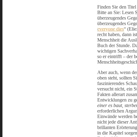
Finden Sie den Titel
Bitte an Sie: Lesen S
überzeugendes Gegen
überzeugendes Gege
everyone dies
“ (Eli
recht haben, dann is
Menschheit die Auslö
Buch der Stunde. Da
wichtigen Sachverhal
so er eintrifft – der
Menschheitsgeschicht
Aber auch, wenn der 
oben steht, sollten 
faszinierendes Schau
versucht nicht, ein 
Fakten allerart zus
Entwicklungen zu ge
einer es baut, sterbe
erforderlichen Argu
Einwände werden bet
nicht jede dieser A
brillanten Erörterun
in die Kapitel sorge