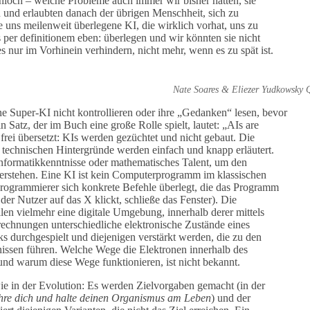
nloch – welche Probleme auch immer wir bisher hatten, sie
n und erlaubten danach der übrigen Menschheit, sich zu
e uns meilenweit überlegene KI, die wirklich vorhat, uns zu
 per definitionem eben: überlegen und wir könnten sie nicht
 nur im Vorhinein verhindern, nicht mehr, wenn es zu spät ist.
Nate Soares & Eliezer Yudkowsky Q
e Super-KI nicht kontrollieren oder ihre „Gedanken“ lesen, bevor
n Satz, der im Buch eine große Rolle spielt, lautet: „AIs are
 frei übersetzt: KIs werden gezüchtet und nicht gebaut. Die
technischen Hintergründe werden einfach und knapp erläutert.
nformatikkenntnisse oder mathematisches Talent, um den
verstehen. Eine KI ist kein Computerprogramm im klassischen
Programmierer sich konkrete Befehle überlegt, die das Programm
der Nutzer auf das X klickt, schließe das Fenster). Die
len vielmehr eine digitale Umgebung, innerhalb derer mittels
rechnungen unterschiedliche elektronische Zustände eines
s durchgespielt und diejenigen verstärkt werden, die zu den
ssen führen. Welche Wege die Elektronen innerhalb des
d warum diese Wege funktionieren, ist nicht bekannt.
wie in der Evolution: Es werden Zielvorgaben gemacht (in der
re dich und halte deinen Organismus am Leben
) und der