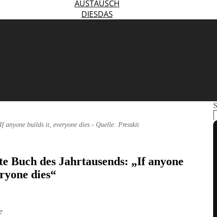
AUSTAUSCH
DIESDAS
S
If anyone builds it, everyone dies - Quelle: Presskit
te Buch des Jahrtausends: „If anyone
eryone dies“
e