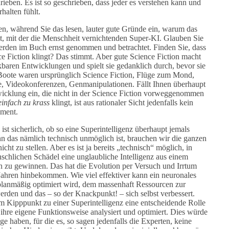
eben. Es ist so geschrieben, dass jeder es verstehen kann und
halten fühlt.
nen, während Sie das lesen, lauter gute Gründe ein, warum das
st, mit der die Menschheit vernichtenden Super-KI. Glauben Sie
erden im Buch ernst genommen und betrachtet. Finden Sie, dass
ce Fiction klingt? Das stimmt. Aber gute Science Fiction macht
baren Entwicklungen und spielt sie gedanklich durch, bevor sie
Boote waren ursprünglich Science Fiction, Flüge zum Mond,
, Videokonferenzen, Genmanipulationen. Fällt Ihnen überhaupt
wicklung ein, die nicht in der Science Fiction vorweggenommen
einfach zu krass
klingt, ist aus rationaler Sicht jedenfalls kein
ment.
 ist sicherlich, ob so eine Superintelligenz überhaupt jemals
nn das nämlich technisch unmöglich ist, brauchen wir die ganzen
cht zu stellen. Aber es ist ja bereits „technisch“ möglich, in
schlichen Schädel eine unglaubliche Intelligenz aus einem
 zu gewinnen. Das hat die Evolution per Versuch und Irrtum
Jahren hinbekommen. Wie viel effektiver kann ein neuronales
planmäßig optimiert wird, dem massenhaft Ressourcen zur
erden und das – so der Knackpunkt! – sich selbst verbessert.
 Kipppunkt zu einer Superintelligenz eine entscheidende Rolle
 ihre eigene Funktionsweise analysiert und optimiert. Dies würde
ge haben, für die es, so sagen jedenfalls die Experten, keine