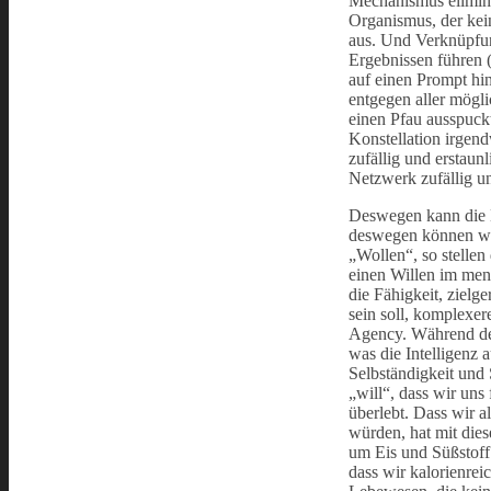
Mechanismus eliminie
Organismus, der kei
aus. Und Verknüpfun
Ergebnissen führen (
auf einen Prompt hin
entgegen aller mögl
einen Pfau ausspuckt
Konstellation irgend
zufällig und erstau
Netzwerk zufällig un
Deswegen kann die K
deswegen können wir
„Wollen“, so stellen
einen Willen im men
die Fähigkeit, zielge
sein soll, komplexer
Agency. Während der
was die Intelligenz
Selbständigkeit und 
„will“, dass wir un
überlebt. Dass wir 
würden, hat mit dies
um Eis und Süßstoff.
dass wir kalorienre