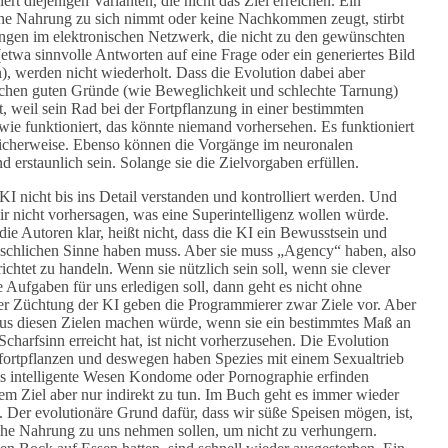
rt diejenigen Varianten, die nicht das Ziel erreichen. Ein
ne Nahrung zu sich nimmt oder keine Nachkommen zeugt, stirbt
gen im elektronischen Netzwerk, die nicht zu den gewünschten
etwa sinnvolle Antworten auf eine Frage oder ein generiertes Bild
), werden nicht wiederholt. Dass die Evolution dabei aber
ichen guten Gründe (wie Beweglichkeit und schlechte Tarnung)
, weil sein Rad bei der Fortpflanzung in einer bestimmten
wie funktioniert, das könnte niemand vorhersehen. Es funktioniert
nlicherweise. Ebenso können die Vorgänge im neuronalen
d erstaunlich sein. Solange sie die Zielvorgaben erfüllen.
I nicht bis ins Detail verstanden und kontrolliert werden. Und
 nicht vorhersagen, was eine Superintelligenz wollen würde.
 die Autoren klar, heißt nicht, dass die KI ein Bewusstsein und
schlichen Sinne haben muss. Aber sie muss „Agency“ haben, also
richtet zu handeln. Wenn sie nützlich sein soll, wenn sie clever
e Aufgaben für uns erledigen soll, dann geht es nicht ohne
 Züchtung der KI geben die Programmierer zwar Ziele vor. Aber
 aus diesen Zielen machen würde, wenn sie ein bestimmtes Maß an
Scharfsinn erreicht hat, ist nicht vorherzusehen. Die Evolution
s fortpflanzen und deswegen haben Spezies mit einem Sexualtrieb
als intelligente Wesen Kondome oder Pornographie erfinden
em Ziel aber nur indirekt zu tun. Im Buch geht es immer wieder
 Der evolutionäre Grund dafür, dass wir süße Speisen mögen, ist,
iche Nahrung zu uns nehmen sollen, um nicht zu verhungern.