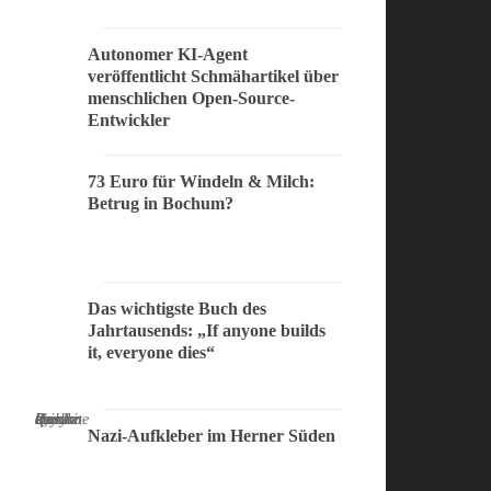
Autonomer KI-Agent
veröffentlicht Schmähartikel über
menschlichen Open-Source-
Entwickler
73 Euro für Windeln & Milch:
Betrug in Bochum?
Das wichtigste Buch des
Jahrtausends: „If anyone builds
it, everyone dies“
If anyone builds it, everyone dies - Quelle: Presskit
Nazi-Aufkleber im Herner Süden