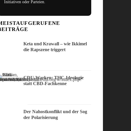
Initiativen oder Parteien.
MEISTAUFGERUFENE
BEITRÄGE
Keta und Krawall – wie Ikkimel
die Rapszene triggert
CDU-Warken: THC-Ideologie
statt CBD-Fachkenne
Der Nahostkonflikt und der Sog
der Polarisierung