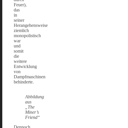
Feuer),
das
in
seiner
Herangehensweise
ziemlich
monopolistisch
war
und
somit
die
weitere
Entwicklung
von
Dampfmaschinen
behinderte.
Abbildung
aus
„The
Miner’s
Friend“
Dennoch