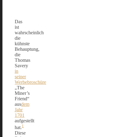
Das
ist
wahrscheinlich
die
kühnste
Behauptung,
die
Thomas
Savery
in
seiner
Werbebroschüre
„The
Miner’s
Friend“
aus
dem
Jahr
1701
aufgestellt
1
hat.
Diese