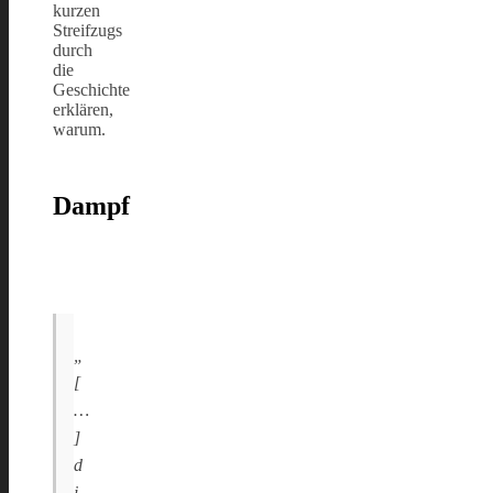
kurzen
Streifzugs
durch
die
Geschichte
erklären,
warum.
Dampf
„
[
…
]
d
i