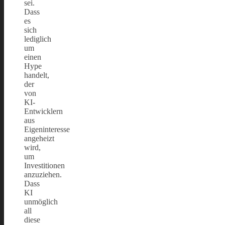
sei.
Dass
es
sich
lediglich
um
einen
Hype
handelt,
der
von
KI-
Entwicklern
aus
Eigeninteresse
angeheizt
wird,
um
Investitionen
anzuziehen.
Dass
KI
unmöglich
all
diese