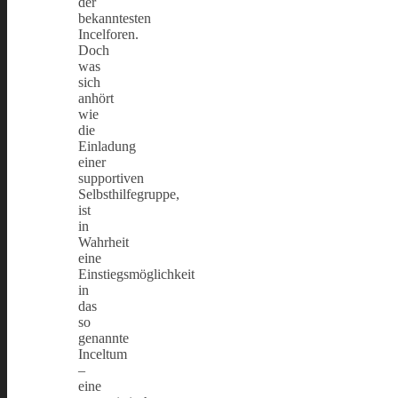
der
bekanntesten
Incelforen.
Doch
was
sich
anhört
wie
die
Einladung
einer
supportiven
Selbsthilfegruppe,
ist
in
Wahrheit
eine
Einstiegsmöglichkeit
in
das
so
genannte
Inceltum
–
eine