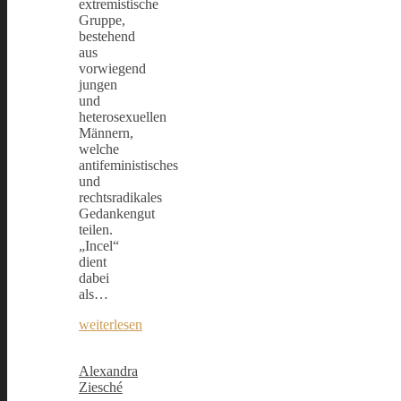
extremistische
Gruppe,
bestehend
aus
vorwiegend
jungen
und
heterosexuellen
Männern,
welche
antifeministisches
und
rechtsradikales
Gedankengut
teilen.
„Incel“
dient
dabei
als…
weiterlesen
Alexandra
Ziesché