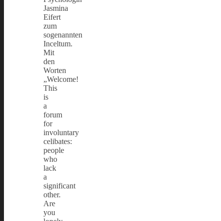
Jasmina
Eifert
zum
sogenannten
Inceltum.
Mit
den
Worten
„Welcome!
This
is
a
forum
for
involuntary
celibates:
people
who
lack
a
significant
other.
Are
you