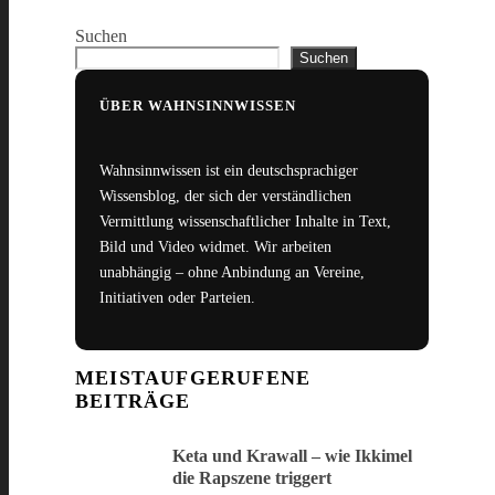
Suchen
Suchen
ÜBER WAHNSINNWISSEN
Wahnsinnwissen ist ein deutschsprachiger
Wissensblog, der sich der verständlichen
Vermittlung wissenschaftlicher Inhalte in Text,
Bild und Video widmet. Wir arbeiten
unabhängig – ohne Anbindung an Vereine,
Initiativen oder Parteien.
MEISTAUFGERUFENE
BEITRÄGE
Keta und Krawall – wie Ikkimel
die Rapszene triggert