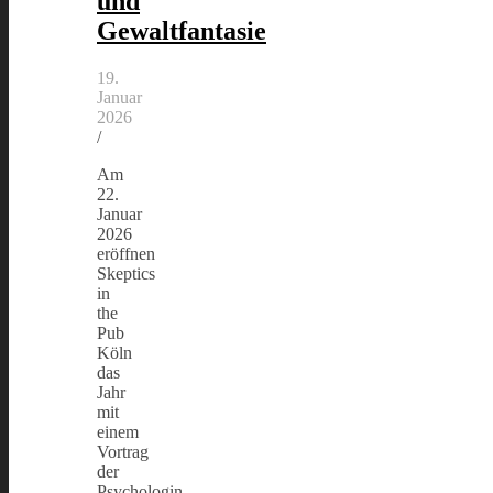
und
Gewaltfantasie
19.
Januar
2026
/
Am
22.
Januar
2026
eröffnen
Skeptics
in
the
Pub
Köln
das
Jahr
mit
einem
Vortrag
der
Psychologin