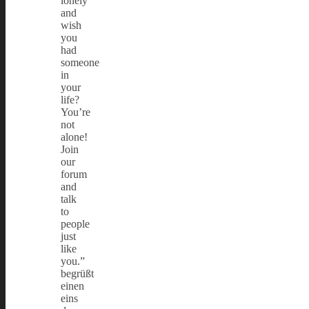
lonely
and
wish
you
had
someone
in
your
life?
You’re
not
alone!
Join
our
forum
and
talk
to
people
just
like
you.”
begrüßt
einen
eins