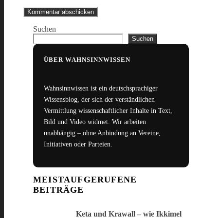
Suchen
Suchen
ÜBER WAHNSINNWISSEN
Wahnsinnwissen ist ein deutschsprachiger
Wissensblog, der sich der verständlichen
Vermittlung wissenschaftlicher Inhalte in Text,
Bild und Video widmet. Wir arbeiten
unabhängig – ohne Anbindung an Vereine,
Initiativen oder Parteien.
MEISTAUFGERUFENE
BEITRÄGE
Keta und Krawall – wie Ikkimel