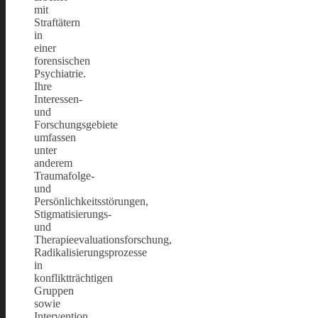
mit
Straftätern
in
einer
forensischen
Psychiatrie.
Ihre
Interessen-
und
Forschungsgebiete
umfassen
unter
anderem
Traumafolge-
und
Persönlichkeitsstörungen,
Stigmatisierungs-
und
Therapieevaluationsforschung,
Radikalisierungsprozesse
in
konfliktträchtigen
Gruppen
sowie
Intervention