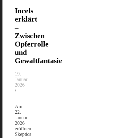
Incels
erklärt
–
Zwischen
Opferrolle
und
Gewaltfantasie
19.
Januar
2026
/
Am
22.
Januar
2026
eröffnen
Skeptics