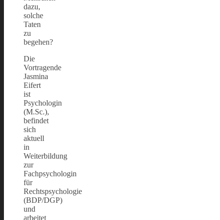
dazu,
solche
Taten
zu
begehen?
Die
Vortragende
Jasmina
Eifert
ist
Psychologin
(M.Sc.),
befindet
sich
aktuell
in
Weiterbildung
zur
Fachpsychologin
für
Rechtspsychologie
(BDP/DGP)
und
arbeitet