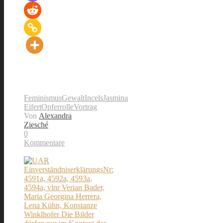
Feminismus
Gewalt
Incels
Jasmina
Eifert
Opferrolle
Vortrag
Von
Alexandra
Ziesché
0
Kommentare