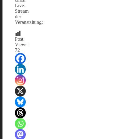
Live-
Stream
der
Veranstaltung:
Post
Views:
72