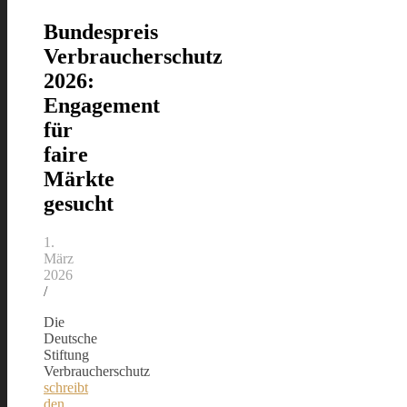
Bundespreis
Verbraucherschutz
2026:
Engagement
für
faire
Märkte
gesucht
1.
März
2026
/
Die
Deutsche
Stiftung
Verbraucherschutz
schreibt
den