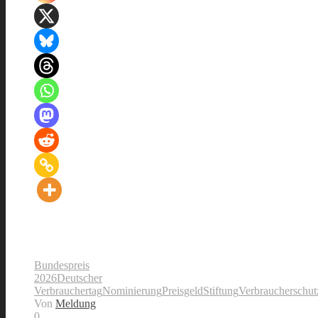
Bundespreis
2026
Deutscher
Verbrauchertag
Nominierung
Preisgeld
Stiftung
Verbraucherschut
Von
Meldung
0