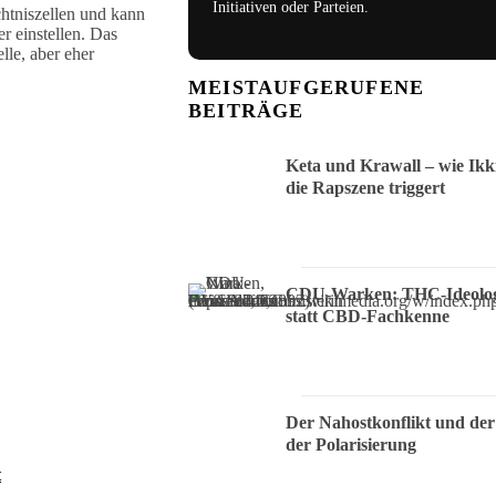
Initiativen oder Parteien.
chtniszellen und kann
r einstellen. Das
le, aber eher
MEISTAUFGERUFENE
BEITRÄGE
Keta und Krawall – wie Ikk
die Rapszene triggert
CDU-Warken: THC-Ideolog
statt CBD-Fachkenne
Der Nahostkonflikt und der
der Polarisierung
t