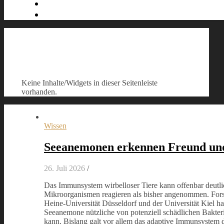
Keine Inhalte/Widgets in dieser Seitenleiste
vorhanden.
Wissen
Seeanemonen erkennen Freund un
26. Juli 2026
/
Das Immunsystem wirbelloser Tiere kann offenbar deutlic
Mikroorganismen reagieren als bisher angenommen. Fors
Heine-Universität Düsseldorf und der Universität Kiel ha
Seeanemone nützliche von potenziell schädlichen Bakter
kann. Bislang galt vor allem das adaptive Immunsystem de