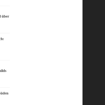
l über
ch:
ilds
Süden