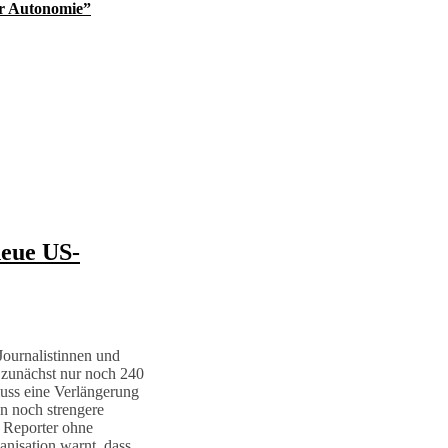
er Autonomie”
neue US-
Journalistinnen und
n zunächst nur noch 240
muss eine Verlängerung
n noch strengere
. Reporter ohne
anisation warnt, dass