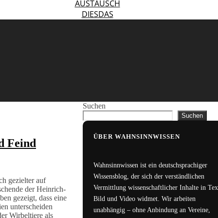
AUSTAUSCH
DIESDAS
Suchen
Suchen
ÜBER WAHNSINNWISSEN
d Feind
Wahnsinnwissen ist ein deutschsprachiger
Wissensblog, der sich der verständlichen
h gezielter auf
Vermittlung wissenschaftlicher Inhalte in Tex
chende der Heinrich-
ben gezeigt, dass eine
Bild und Video widmet. Wir arbeiten
ien unterscheiden
unabhängig – ohne Anbindung an Vereine,
r Wirbeltiere als