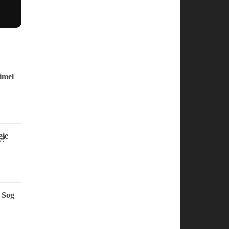
imel
ie
 Sog