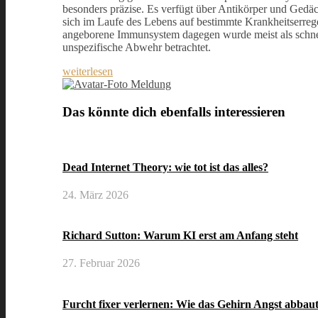
besonders präzise. Es verfügt über Antikörper und Gedä
sich im Laufe des Lebens auf bestimmte Krankheitserrege
angeborene Immunsystem dagegen wurde meist als schnel
unspezifische Abwehr betrachtet.
weiterlesen
Meldung
Das könnte dich ebenfalls interessieren
Dead Internet Theory: wie tot ist das alles?
24. März 2026
Richard Sutton: Warum KI erst am Anfang steht
27. Februar 2026
Furcht fixer verlernen: Wie das Gehirn Angst abbau