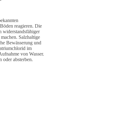
nbekannten
 Böden reagieren. Die
n widerstandsfähiger
 machen. Salzhaltige
iche Bewässerung und
atriumchlorid im
e Aufnahme von Wasser.
n oder absterben.