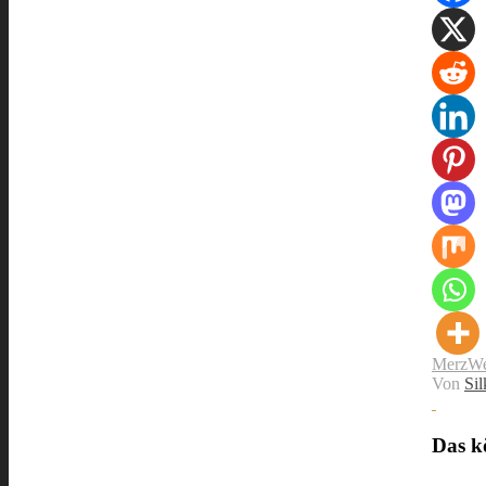
Merz
We
Von
Sil
Das kö