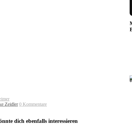
imer
ke Zeidler
0 Kommentare
nnte dich ebenfalls interessieren