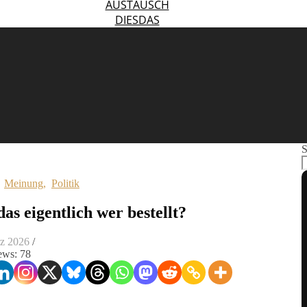
AUSTAUSCH
DIESDAS
S
,
Meinung
,
Politik
das eigentlich wer bestellt?
rz 2026
/
ews:
78