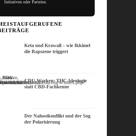
Initiativen oder Parteien.
MEISTAUFGERUFENE
BEITRÄGE
Keta und Krawall – wie Ikkimel
die Rapszene triggert
CDU-Warken: THC-Ideologie
statt CBD-Fachkenne
Der Nahostkonflikt und der Sog
der Polarisierung