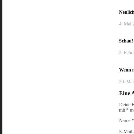
Neulich
4. Mai 
Schau!
2. Febr
Wenn m
20. Mai
Eine 
Deine E
mit
*
ma
Name
*
E-Mail