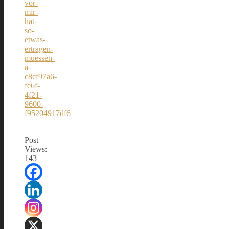
vor-
mir-
hat-
so-
etwas-
ertragen-
muessen-
a-
c8cf97a6-
fe6f-
4f21-
9600-
f95204917df6
Post
Views:
143