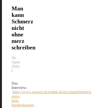
Man
kann
Schmerz
nicht
ohne
merz
schreiben
30.
April
2026
/
Das
Interview:
https://www.spiegel.de/politik/deutschland/friedrich-
merz-
kein-
bundeskanzler-