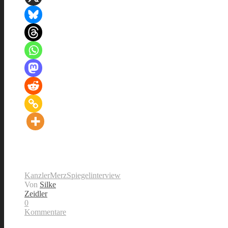
Kanzler
Merz
Spiegelinterview
Von
Silke
Zeidler
0
Kommentare