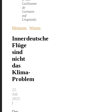
Guillaume
de
Germain
auf
Unsplash)
Meinung
,
Wissen
Innerdeutsche
Flüge
sind
nicht
das
Klima-
Problem
22.
Juli
2025
/
Der