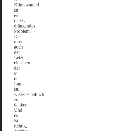
Klimawandel
ist
ein
reales,
drängendes
Problem.
Das
muss
auch
der
Letzte
einsehen,
der
in
der
Lage
ist,
wissenschaftlich
zu
denken.
Und
es
ist
richtig,