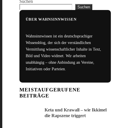
Suchen
Suchen
ÜBER WAHNSINNWISSEN
Wahnsinnwissen ist ein deutschsprachiger
Wissensblog, der sich der verständlichen
Vermittlung wissenschaftlicher Inhalte in Text,
Bild und Video widmet. Wir arbeiten
unabhängig – ohne Anbindung an Vereine,
Initiativen oder Parteien.
MEISTAUFGERUFENE
BEITRÄGE
Keta und Krawall – wie Ikkimel
die Rapszene triggert