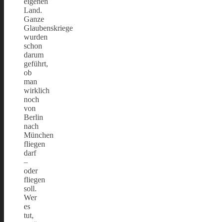
eigenen
Land.
Ganze
Glaubenskriege
wurden
schon
darum
geführt,
ob
man
wirklich
noch
von
Berlin
nach
München
fliegen
darf
–
oder
fliegen
soll.
Wer
es
tut,