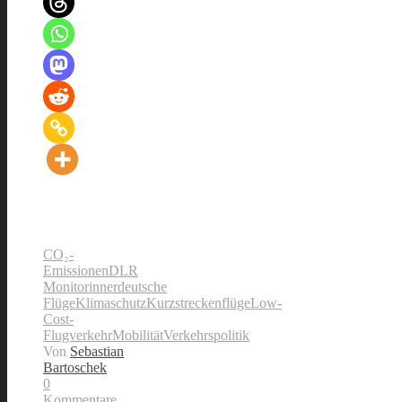
CO₂-
Emissionen
DLR
Monitor
innerdeutsche
Flüge
Klimaschutz
Kurzstreckenflüge
Low-
Cost-
Flugverkehr
Mobilität
Verkehrspolitik
Von
Sebastian
Bartoschek
0
Kommentare