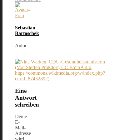
Sebastian
Bartoschek
Autor
Eine
Antwort
schreiben
Deine
E-
Mail-
Adresse
wird