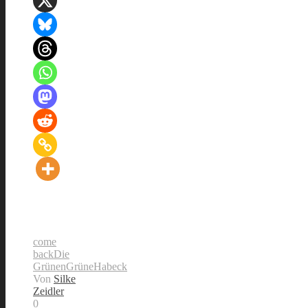
come
back
Die
Grünen
Grüne
Habeck
Von
Silke
Zeidler
0