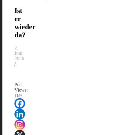
Ist
er
wieder
da?
2.
Juni
2026
/
Post
Views:
169