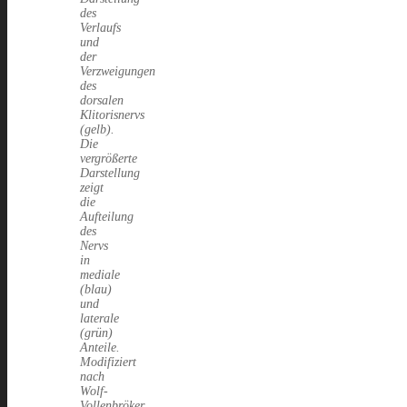
des
Verlaufs
und
der
Verzweigungen
des
dorsalen
Klitorisnervs
(gelb).
Die
vergrößerte
Darstellung
zeigt
die
Aufteilung
des
Nervs
in
mediale
(blau)
und
laterale
(grün)
Anteile.
Modifiziert
nach
Wolf-
Vollenbröker