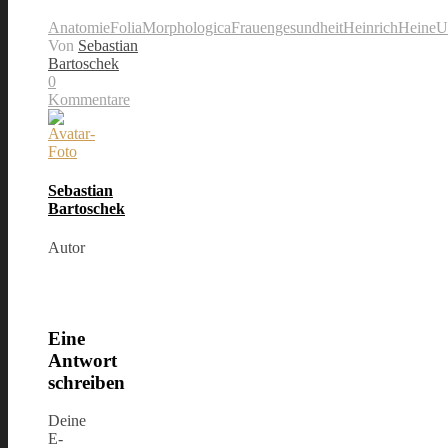
Anatomie
FoliaMorphologica
Frauengesundheit
HeinrichHeineUn
Von
Sebastian
Bartoschek
0
Kommentare
Sebastian
Bartoschek
Autor
Eine
Antwort
schreiben
Deine
E-