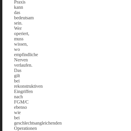
Praxis
kann
das
bedeutsam
sein.
Wer
operiert,
muss
wissen,
wo
empfindliche
Nerven
verlaufen.
Das
gilt
bei
rekonstruktiven
Eingriffen
nach
FGM/C
ebenso
wie
bei
geschlechtsangleichenden
Operationen