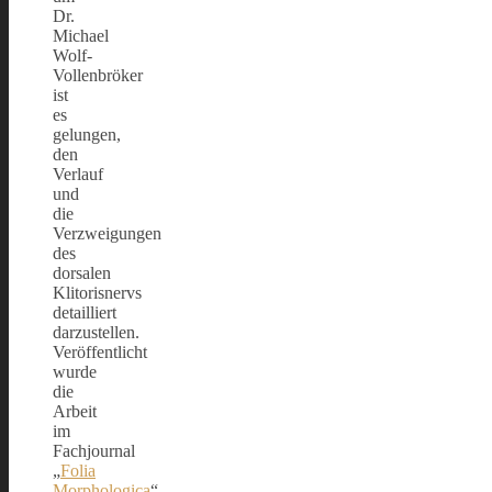
Dr.
Michael
Wolf-
Vollenbröker
ist
es
gelungen,
den
Verlauf
und
die
Verzweigungen
des
dorsalen
Klitorisnervs
detailliert
darzustellen.
Veröffentlicht
wurde
die
Arbeit
im
Fachjournal
„
Folia
Morphologica
“.