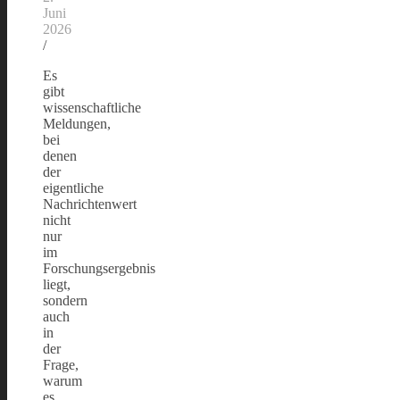
Juni
2026
/
Es
gibt
wissenschaftliche
Meldungen,
bei
denen
der
eigentliche
Nachrichtenwert
nicht
nur
im
Forschungsergebnis
liegt,
sondern
auch
in
der
Frage,
warum
es