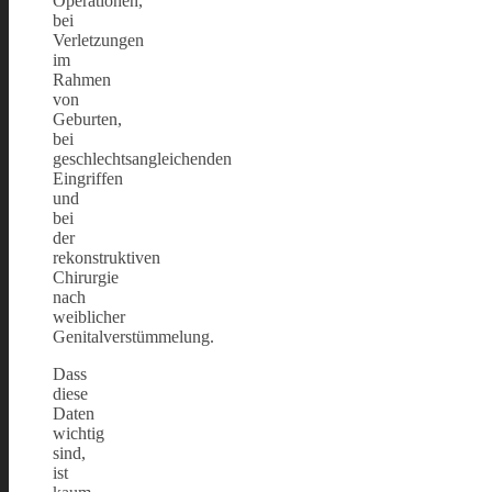
Operationen,
bei
Verletzungen
im
Rahmen
von
Geburten,
bei
geschlechtsangleichenden
Eingriffen
und
bei
der
rekonstruktiven
Chirurgie
nach
weiblicher
Genitalverstümmelung.
Dass
diese
Daten
wichtig
sind,
ist