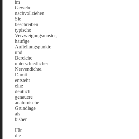
im
Gewebe
nachvollziehen.
Sie
beschreiben
typische
Verzweigungsmuster,
häufige
Aufteilungspunkte
und
Bereiche
unterschiedlicher
Nervendichte.
Damit
entsteht
eine
deutlich
genauere
anatomische
Grundlage
als
bisher.
Für
die