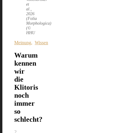
et
al.,
2026
(Folia
Morphologica)
(©
HHU
Meinung
,
Wissen
Warum
kennen
wir
die
Klitoris
noch
immer
so
schlecht?
2.