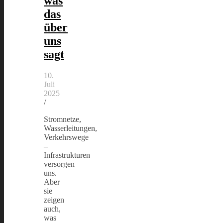
was
das
über
uns
sagt
10.
Juli
2025
/
Stromnetze,
Wasserleitungen,
Verkehrswege
–
Infrastrukturen
versorgen
uns.
Aber
sie
zeigen
auch,
was