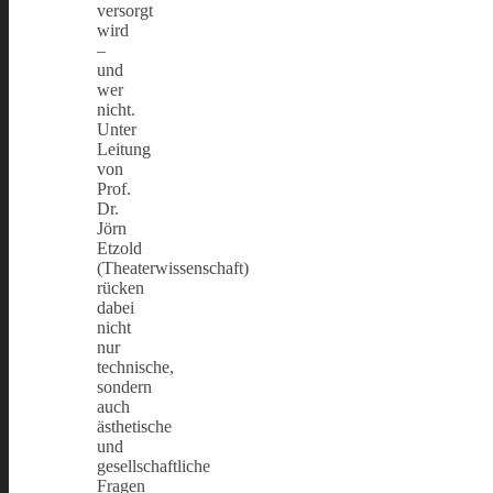
versorgt
wird
–
und
wer
nicht.
Unter
Leitung
von
Prof.
Dr.
Jörn
Etzold
(Theaterwissenschaft)
rücken
dabei
nicht
nur
technische,
sondern
auch
ästhetische
und
gesellschaftliche
Fragen