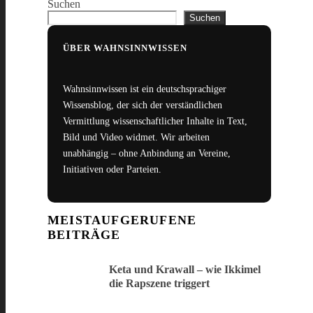
Suchen
Suchen
ÜBER WAHNSINNWISSEN
Wahnsinnwissen ist ein deutschsprachiger
Wissensblog, der sich der verständlichen
Vermittlung wissenschaftlicher Inhalte in Text,
Bild und Video widmet. Wir arbeiten
unabhängig – ohne Anbindung an Vereine,
Initiativen oder Parteien.
MEISTAUFGERUFENE
BEITRÄGE
Keta und Krawall – wie Ikkimel
die Rapszene triggert