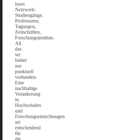
loses
Netzwerk:
Studiengänge,
Professuren,
Tagungen,
Zeitschriften,
Forschungsinstitute.
All
das
sei
bisher
nur
punktuell
vorhanden.
Eine
nachhaltige
Verankerung
in
Hochschulen
und
Forschungseinrichtungen
sei
entscheidend
für
die