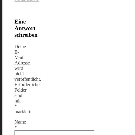
Eine
Antwort
schreiben
Deine
E-
Mail-
Adresse
wird
nicht
veröffentlicht.
Erforderliche
Felder
sind
mit
*
markiert
Name
*