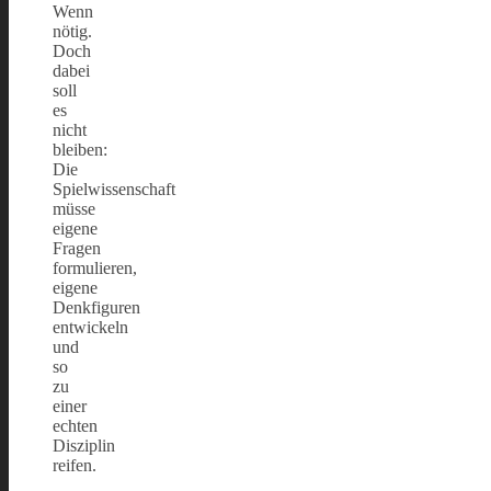
Wenn
nötig.
Doch
dabei
soll
es
nicht
bleiben:
Die
Spielwissenschaft
müsse
eigene
Fragen
formulieren,
eigene
Denkfiguren
entwickeln
und
so
zu
einer
echten
Disziplin
reifen.