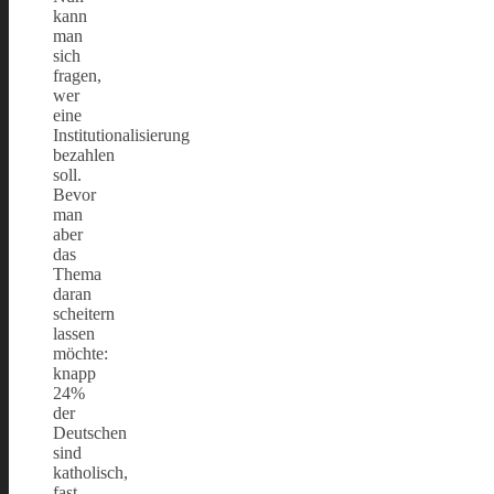
kann
man
sich
fragen,
wer
eine
Institutionalisierung
bezahlen
soll.
Bevor
man
aber
das
Thema
daran
scheitern
lassen
möchte:
knapp
24%
der
Deutschen
sind
katholisch,
fast