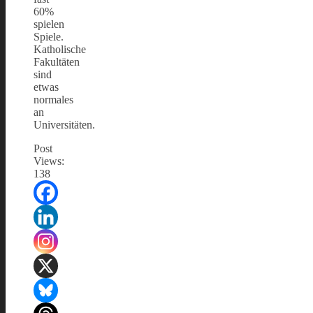
60%
spielen
Spiele.
Katholische
Fakultäten
sind
etwas
normales
an
Universitäten.
Post
Views:
138