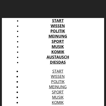
START
WISSEN
POLITIK
MEINUNG
SPORT
MUSIK
KOMIK
AUSTAUSCH
DIESDAS
START
WISSEN
POLITIK
MEINUNG
SPORT
MUSIK
KOMIK