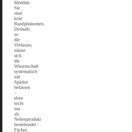
Identität.
Sie
sind
kein
Randphänomen.
Deshalb,
so
die
Verfasser,
müsse
sich
die
Wissenschaft
systematisch
mit
Spielen
befassen
–
eben
nicht
nur
als
Nebenprodukt
bestehender
Fächer,