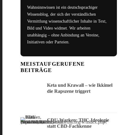
Wahnsinnwissen ist ein deutschsprachiger
Wissensblog, der sich der verständlichen
Vermittlung wissenschaftlicher Inhalte in Text,
Bild und Video widmet. Wir arbeiten
unabhängig – ohne Anbindung an Vereine,
Initiativen oder Parteien.
MEISTAUFGERUFENE
BEITRÄGE
Keta und Krawall – wie Ikkimel
die Rapszene triggert
CDU-Warken: THC-Ideologie
statt CBD-Fachkenne