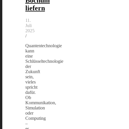
Bochum
liefern
11.
Juli
2025
/
Quantentechnologie
kann
eine
Schlüsseltechnologie
der
Zukunft
sein,
vieles
spricht
dafür.
Ob
Kommunikation,
Simulation
oder
Computing
–
es