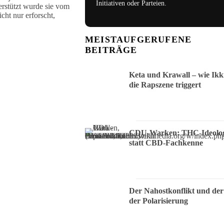
Initiativen oder Parteien.
erstützt wurde sie vom
cht nur erforscht,
MEISTAUFGERUFENE
BEITRÄGE
Keta und Krawall – wie Ikk
die Rapszene triggert
CDU-Warken: THC-Ideolog
statt CBD-Fachkenne
Der Nahostkonflikt und der
der Polarisierung