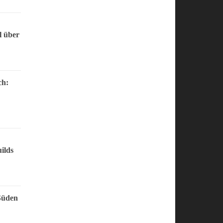
l über
ch:
ilds
Süden