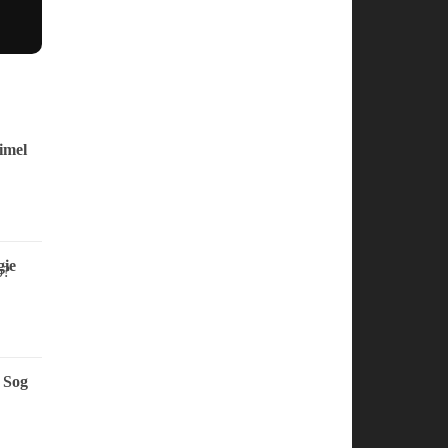
imel
ie
 Sog