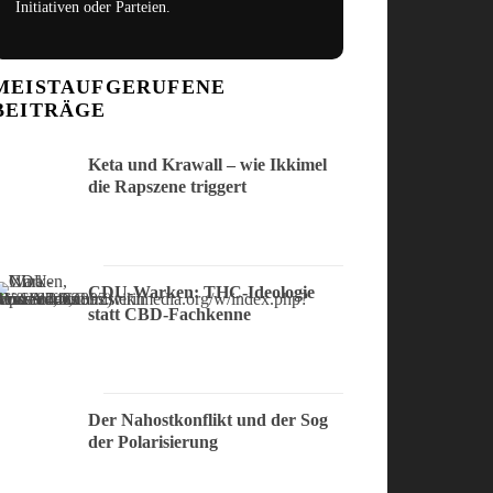
Initiativen oder Parteien.
MEISTAUFGERUFENE
BEITRÄGE
Keta und Krawall – wie Ikkimel
die Rapszene triggert
CDU-Warken: THC-Ideologie
statt CBD-Fachkenne
Der Nahostkonflikt und der Sog
der Polarisierung