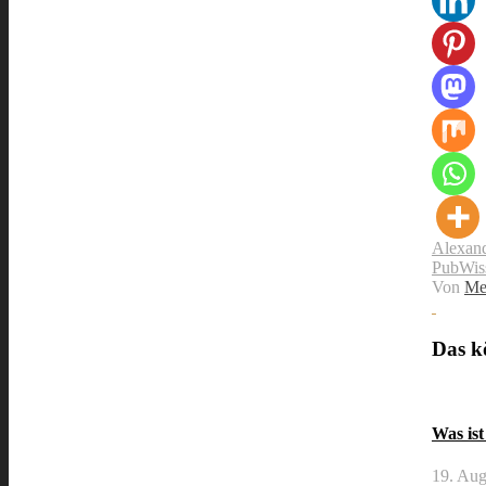
Alexand
Pub
Wis
Von
Me
Das kö
Was is
19. Aug