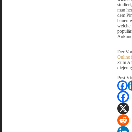
studier
man heu
dem Pin
bauen w
welche 
populär
Ankündi
Der Vor
Online i
Zum Abs
diejeni
Post Vi