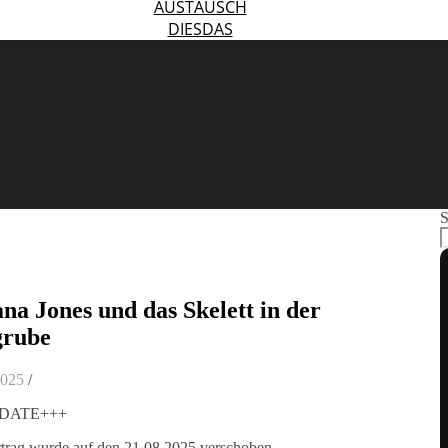
AUSTAUSCH
DIESDAS
S
ana Jones und das Skelett in der
grube
2025
/
DATE+++
trag wurde auf den 21.08.2025 verschoben