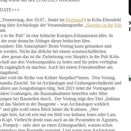
DATE+++
 Donnerstag, den 10.07., findet im
Herbrand
’s in Köln-Ehrenfeld
trag über Archäologie der Veranstaltungsreihe „
Skeptics in the Pub
tatt.
cs in the Pub” ist eine britische Kneipen-Edutainment-Idee. In
 der erste deutsche Ableger dieser britischen Idee.
ondere: Die Atmosphäre! Beim Vortrag kann getrunken und
n werden. Nicht das übliche bei einem wissenschaftlichen
, aber genau das ist die Zielsetzung von Skeptics in the Pub Köln.
chaft aus den Vorlesungssälen zu holen und für jeden verfügbar
cht zugänglich zu machen. Auch bei einem Feierabendbier am
stagabend.
altet wird die Reihe von Kölner Skeptiker*innen. Den Vortrag
exandra Ziesché. Sie ist Archäologin und Grabungstechnikerin und
Jahren aus Ausgrabungen tätig. Seit 2021 leitet die Vortragende
ndere Grabungen, die Baumaßnahmen betreffen oder führt
ungen bei Baustellen durch. Der Vortrag trägt den Titel „Indiana
nd das Skelett in der Baugrube – was Archäologen wirklich
 und gibt wohl einen Blick hinter die Kulissen. „Wer
ogie hört, hat oft erst mal ein Bild von Indiana Jones oder Lara
m Kopf. Vielleicht denkt man auch an die Pyramiden in Ägypten,
a, Pompeji – oder aber an einen Zeitungsartikel, warum schon
irgendwo eine Baustelle stagniert. Und wenn man Archäologie