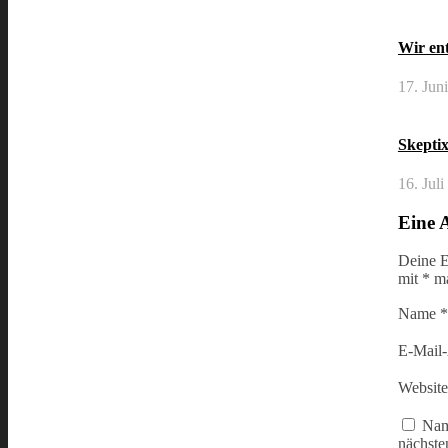
Wir ent
17. Jun
Skeptix
16. Jul
Eine 
Deine E
mit
*
ma
Name
*
E-Mail
Website
Nam
nächste