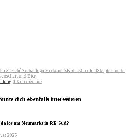
ra Ziesché
Archäologie
Herbrand’s
Köln Ehrenfeld
Skeptics in the
senschaft und Bier
ldung
0 Kommentare
nnte dich ebenfalls interessieren
t da los am Neumarkt in RE-Süd?
ust 2025