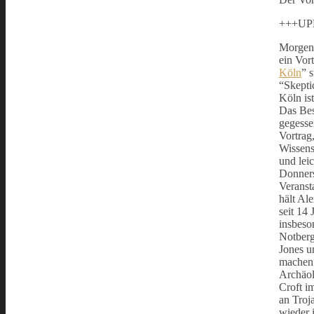
+++UP
Morgen,
ein Vor
Köln
” s
“Skepti
Köln ist
Das Bes
gegesse
Vortrag
Wissens
und lei
Donner
Veranst
hält Al
seit 14 
insbeso
Notberg
Jones u
machen“
Archäol
Croft i
an Troj
wieder 