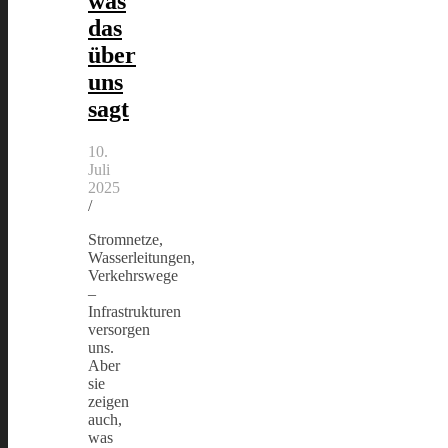
was
das
über
uns
sagt
10.
Juli
2025
/
Stromnetze,
Wasserleitungen,
Verkehrswege
–
Infrastrukturen
versorgen
uns.
Aber
sie
zeigen
auch,
was