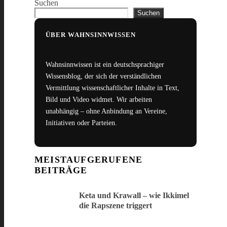
Suchen
Suchen
ÜBER WAHNSINNWISSEN
Wahnsinnwissen ist ein deutschsprachiger
Wissensblog, der sich der verständlichen
Vermittlung wissenschaftlicher Inhalte in Text,
Bild und Video widmet. Wir arbeiten
unabhängig – ohne Anbindung an Vereine,
Initiativen oder Parteien.
MEISTAUFGERUFENE
BEITRÄGE
Keta und Krawall – wie Ikkimel
die Rapszene triggert