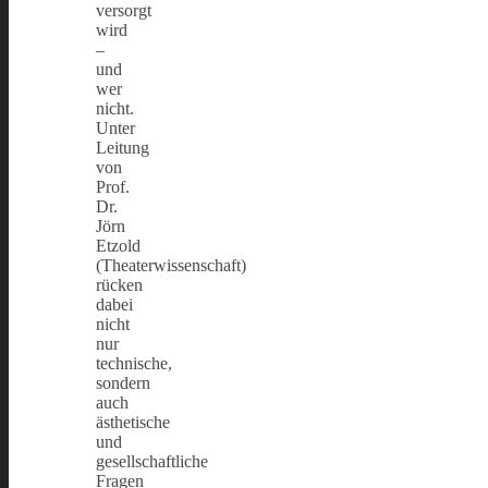
versorgt
wird
–
und
wer
nicht.
Unter
Leitung
von
Prof.
Dr.
Jörn
Etzold
(Theaterwissenschaft)
rücken
dabei
nicht
nur
technische,
sondern
auch
ästhetische
und
gesellschaftliche
Fragen