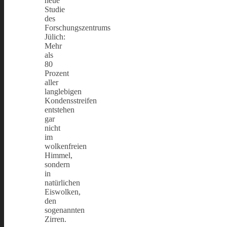
neue
Studie
des
Forschungszentrums
Jülich:
Mehr
als
80
Prozent
aller
langlebigen
Kondensstreifen
entstehen
gar
nicht
im
wolkenfreien
Himmel,
sondern
in
natürlichen
Eiswolken,
den
sogenannten
Zirren.