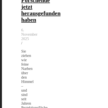
Forschende
jetzt
herausgefunden
haben
6.
November
2025
/
Sie
ziehen
wie
feine
Narben
über
den
Himmel
–
und
sind
seit
Jahren
Projektionsfläche