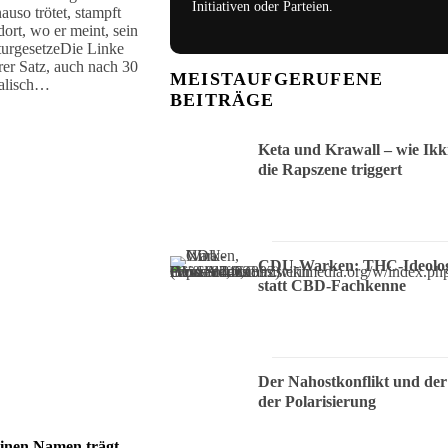
Initiativen oder Parteien.
auso trötet, stampft
ort, wo er meint, sein
turgesetzeDie Linke
er Satz, auch nach 30
MEISTAUFGERUFENE
kalisch…
BEITRÄGE
Keta und Krawall – wie Ikk
die Rapszene triggert
CDU-Warken: THC-Ideolog
statt CBD-Fachkenne
Der Nahostkonflikt und der
der Polarisierung
einen Namen trägt