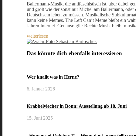
Ballermann-Musik, die antifaschistisch ist, aber dabei gen
und grölt wie der sonst nur Michel am Ballermann, oder d
Deutschsein leben zu müssen. Musikalische Subkulturna
kann keine Memes. The Left Can’t Meme bleibt ein wahr
Jahren Internet. Genauso gilt: Rechte Musik bleibt musi
weiterlesen
Sebastian Bartoschek
Das könnte dich ebenfalls interessieren
Wer knallt was in Herne?
6. Januar 2026
Krabbelviecher in Bonn: Ausstellung ab 18. Juni
15. Juni 2025
„Humans of October 7“ – Wenn das Unvorstellbare 