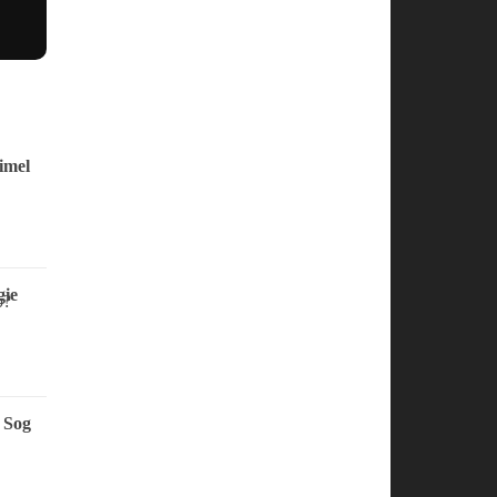
imel
ie
 Sog