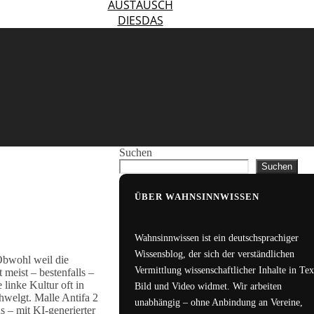
AUSTAUSCH
DIESDAS
Suchen
Suchen
ÜBER WAHNSINNWISSEN
Wahnsinnwissen ist ein deutschsprachiger
Wissensblog, der sich der verständlichen
Obwohl weil die
Vermittlung wissenschaftlicher Inhalte in Tex
 meist – bestenfalls –
linke Kultur oft in
Bild und Video widmet. Wir arbeiten
chwelgt. Malle Antifa 2
unabhängig – ohne Anbindung an Vereine,
 – mit KI-generierter