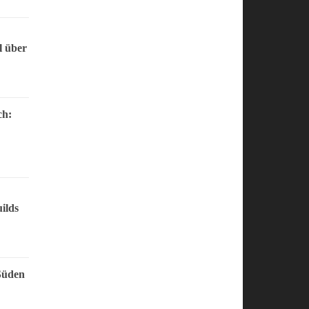
l über
ch:
ilds
Süden