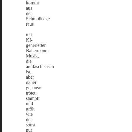
kommt
aus
der
Schmollecke
raus
–
mit
KI-
generierter
Ballermann-
Musik,
die
antifaschistisch
ist,
aber
dabei
genauso
trötet,
stampft
und
grölt
wie
der
sonst
nur