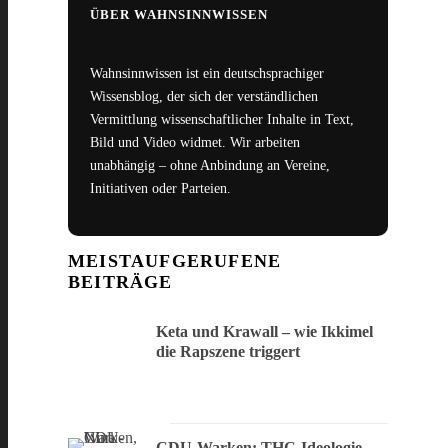
ÜBER WAHNSINNWISSEN
Wahnsinnwissen ist ein deutschsprachiger
Wissensblog, der sich der verständlichen
Vermittlung wissenschaftlicher Inhalte in Text,
Bild und Video widmet. Wir arbeiten
unabhängig – ohne Anbindung an Vereine,
Initiativen oder Parteien.
MEISTAUFGERUFENE
BEITRÄGE
Keta und Krawall – wie Ikkimel
die Rapszene triggert
CDU-Warken: THC-Ideologie