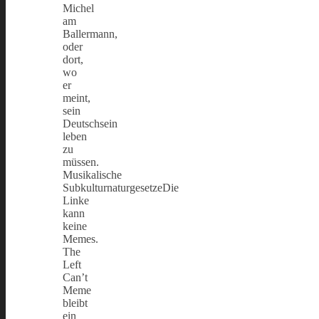
Michel
am
Ballermann,
oder
dort,
wo
er
meint,
sein
Deutschsein
leben
zu
müssen.
Musikalische
SubkulturnaturgesetzeDie
Linke
kann
keine
Memes.
The
Left
Can’t
Meme
bleibt
ein