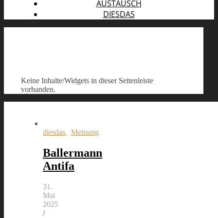
AUSTAUSCH
DIESDAS
Keine Inhalte/Widgets in dieser Seitenleiste
vorhanden.
diesdas
,
Meinung
Ballermann
Antifa
31.
Mai
2025
/