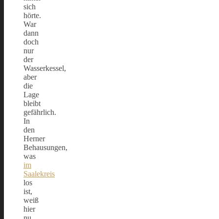
sich
hörte.
War
dann
doch
nur
der
Wasserkessel,
aber
die
Lage
bleibt
gefährlich.
In
den
Herner
Behausungen,
was
im
Saalekreis
los
ist,
weiß
hier
nu