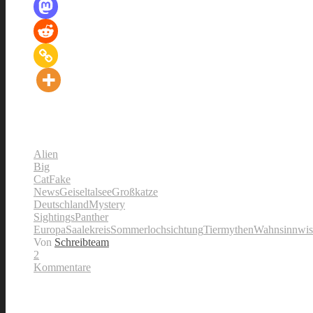
Alien
Big
Cat
Fake
News
Geiseltalsee
Großkatze
Deutschland
Mystery
Sightings
Panther
Europa
Saalekreis
Sommerlochsichtung
Tiermythen
Wahnsinnwis
Von
Schreibteam
2
Kommentare