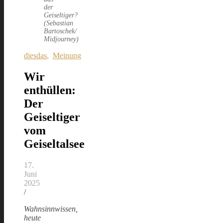
der
Geiseltiger?
(Sebastian
Bartoschek/
Midjourney)
diesdas
,
Meinung
Wir
enthüllen:
Der
Geiseltiger
vom
Geiseltalsee
17.
Juni
2025
/
Wahnsinnwissen,
heute