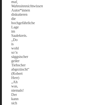
mal,
Wahnsinnnichtwissen
Autor*innen
diskutieren
die
hochgefährliche
Lage
im
Saalekreis.
„Do
is
wohl
so’n
säggsischer
geiler
Tiehscher
abgezüscht“
(Robert
Herr)
„Ah
was,
niemals!
Der
kann
sich