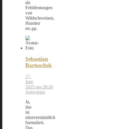
als
Fehldeutungen
von
Wildschweinen,
Hunden
etc.pp.
Sebastian
Bartoschek
17.
Juni
2025 um 20:20
Antworten
Ja,
das
ist
missverständlich
formuliert.
Das