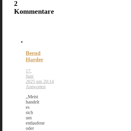
2
Kommentare
Bernd
Harder
17.
Juni
2025 um 20:14
Antworten
„Meist
handelt
es
sich
um
entlaufene
oder