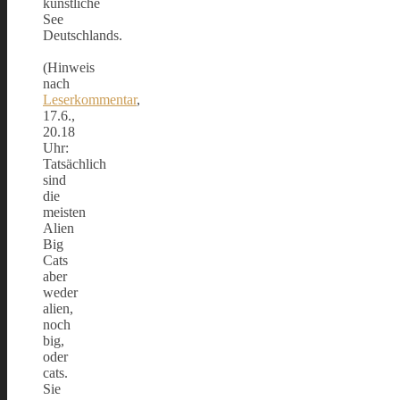
künstliche
See
Deutschlands.
(Hinweis
nach
Leserkommentar
,
17.6.,
20.18
Uhr:
Tatsächlich
sind
die
meisten
Alien
Big
Cats
aber
weder
alien,
noch
big,
oder
cats.
Sie