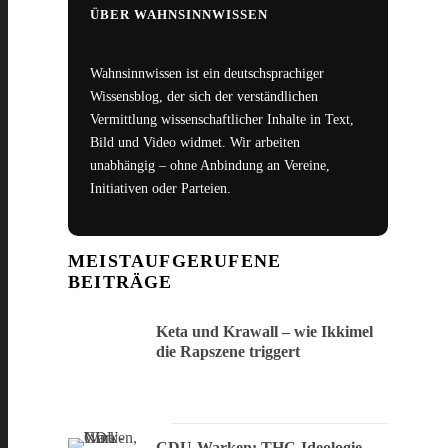
ÜBER WAHNSINNWISSEN
Wahnsinnwissen ist ein deutschsprachiger
Wissensblog, der sich der verständlichen
Vermittlung wissenschaftlicher Inhalte in Text,
Bild und Video widmet. Wir arbeiten
unabhängig – ohne Anbindung an Vereine,
Initiativen oder Parteien.
MEISTAUFGERUFENE
BEITRÄGE
Keta und Krawall – wie Ikkimel
die Rapszene triggert
CDU-Warken: THC-Ideologie