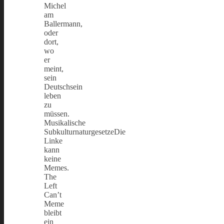
Michel
am
Ballermann,
oder
dort,
wo
er
meint,
sein
Deutschsein
leben
zu
müssen.
Musikalische
SubkulturnaturgesetzeDie
Linke
kann
keine
Memes.
The
Left
Can’t
Meme
bleibt
ein