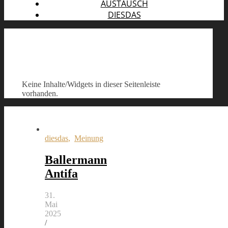
AUSTAUSCH
DIESDAS
Keine Inhalte/Widgets in dieser Seitenleiste
vorhanden.
diesdas
,
Meinung
Ballermann
Antifa
31.
Mai
2025
/