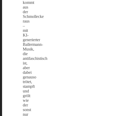
kommt
aus
der
Schmollecke
raus
–
mit
KI-
generierter
Ballermann-
Musik,
die
antifaschistisch
ist,
aber
dabei
genauso
trötet,
stampft
und
grölt
wie
der
sonst
nur