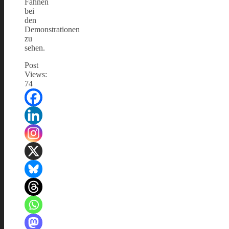
Fahnen
bei
den
Demonstrationen
zu
sehen.
Post
Views:
74