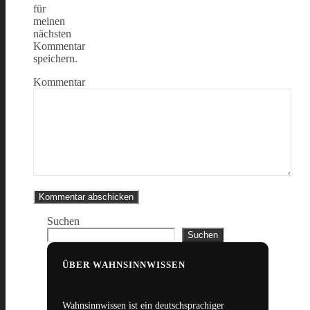
für
meinen
nächsten
Kommentar
speichern.
Kommentar
Suchen
Suchen
ÜBER WAHNSINNWISSEN
Wahnsinnwissen ist ein deutschsprachiger