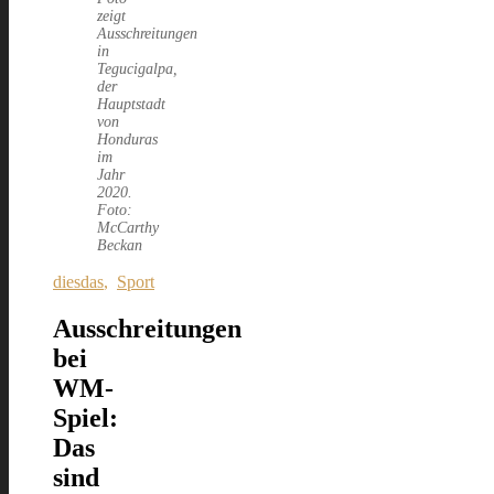
zeigt
Ausschreitungen
in
Tegucigalpa,
der
Hauptstadt
von
Honduras
im
Jahr
2020.
Foto:
McCarthy
Beckan
diesdas
,
Sport
Ausschreitungen
bei
WM-
Spiel:
Das
sind