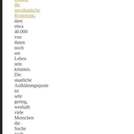
die
mexikanische
Regierung
,
dass
etwa
40.000
von
ihnen
noch
am
Leben
sein
könnten.
Die
staatliche
Aufklärungsquote
ist
sehr
gering,
weshalb
viele
Menschen
die
Suche
nach