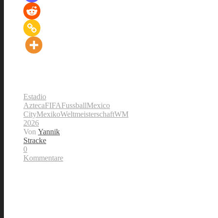
Estadio
Azteca
FIFA
Fussball
Mexico
City
Mexiko
Weltmeisterschaft
WM
2026
Von
Yannik
Stracke
0
Kommentare