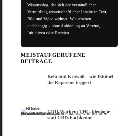
Wissensblog, der sich der verständlichen
Vermittlung wissenschaftlicher Inhalte in Text,
Bild und Video widmet. Wir arbeiten
unabhängig – ohne Anbindung an Vereine,
Initiativen oder Parteien.
MEISTAUFGERUFENE
BEITRÄGE
Keta und Krawall – wie Ikkimel
die Rapszene triggert
CDU-Warken: THC-Ideologie
statt CBD-Fachkenne