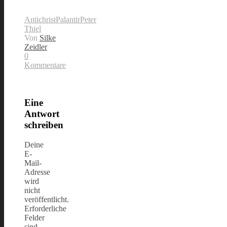
Antichrist
Palantir
Peter
Thiel
Von
Silke
Zeidler
0
Kommentare
Eine
Antwort
schreiben
Deine
E-
Mail-
Adresse
wird
nicht
veröffentlicht.
Erforderliche
Felder
sind