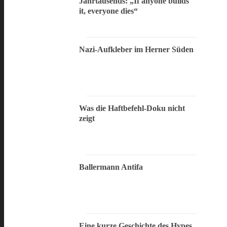
Jahrtausends: „If anyone builds
it, everyone dies“
Nazi-Aufkleber im Herner Süden
Was die Haftbefehl-Doku nicht
zeigt
Ballermann Antifa
Eine kurze Geschichte des Hypes