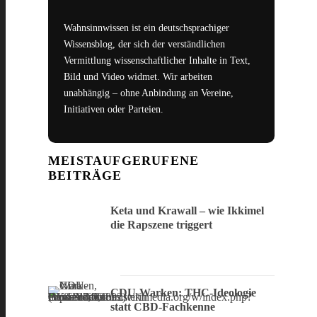
Wahnsinnwissen ist ein deutschsprachiger
Wissensblog, der sich der verständlichen
Vermittlung wissenschaftlicher Inhalte in Text,
Bild und Video widmet. Wir arbeiten
unabhängig – ohne Anbindung an Vereine,
Initiativen oder Parteien.
MEISTAUFGERUFENE
BEITRÄGE
Keta und Krawall – wie Ikkimel
die Rapszene triggert
CDU-Warken: THC-Ideologie
statt CBD-Fachkenne