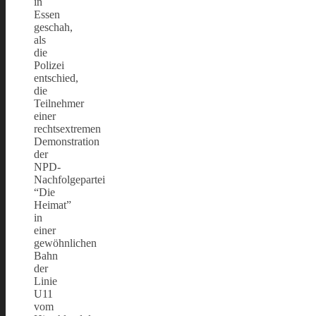
in
Essen
geschah,
als
die
Polizei
entschied,
die
Teilnehmer
einer
rechtsextremen
Demonstration
der
NPD-
Nachfolgepartei
“Die
Heimat”
in
einer
gewöhnlichen
Bahn
der
Linie
U11
vom