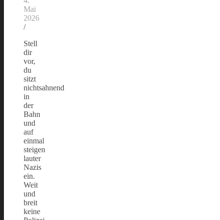
4.
Mai
2026
/
Stell
dir
vor,
du
sitzt
nichtsahnend
in
der
Bahn
und
auf
einmal
steigen
lauter
Nazis
ein.
Weit
und
breit
keine