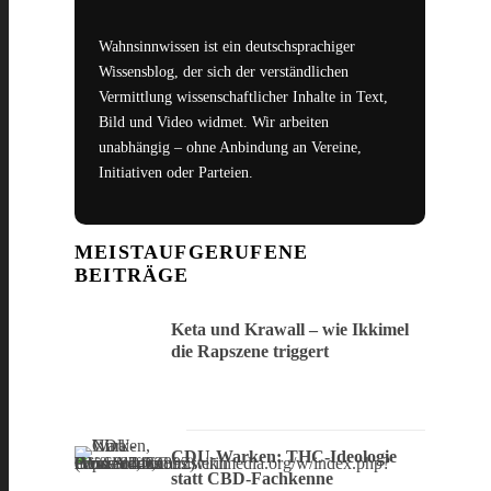
Wahnsinnwissen ist ein deutschsprachiger
Wissensblog, der sich der verständlichen
Vermittlung wissenschaftlicher Inhalte in Text,
Bild und Video widmet. Wir arbeiten
unabhängig – ohne Anbindung an Vereine,
Initiativen oder Parteien.
MEISTAUFGERUFENE
BEITRÄGE
Keta und Krawall – wie Ikkimel
die Rapszene triggert
CDU-Warken: THC-Ideologie
statt CBD-Fachkenne