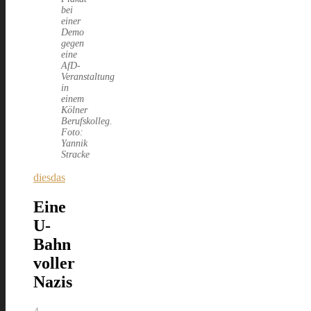
bei
einer
Demo
gegen
eine
AfD-
Veranstaltung
in
einem
Kölner
Berufskolleg.
Foto:
Yannik
Stracke
diesdas
Eine
U-
Bahn
voller
Nazis