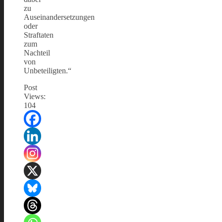
zu
Auseinandersetzungen
oder
Straftaten
zum
Nachteil
von
Unbeteiligten.“
Post
Views:
104