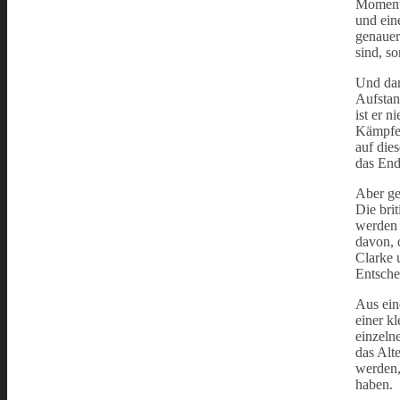
Moment,
und ein
genauer
sind, s
Und dan
Aufstand
ist er n
Kämpfer
auf die
das End
Aber ge
Die bri
werden 
davon, 
Clarke 
Entsche
Aus ein
einer k
einzeln
das Alt
werden,
haben.