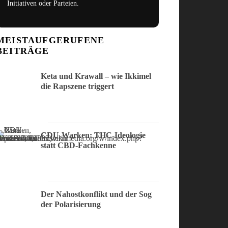
Initiativen oder Parteien.
MEISTAUFGERUFENE
BEITRÄGE
Keta und Krawall – wie Ikkimel
die Rapszene triggert
CDU-Warken: THC-Ideologie
statt CBD-Fachkenne
Der Nahostkonflikt und der Sog
der Polarisierung