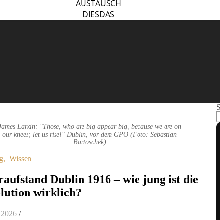
AUSTAUSCH
DIESDAS
S
James Larkin: "Those, who are big appear big, because we are on
our knees; let us rise!" Dublin, vor dem GPO (Foto: Sebastian
Bartoschek)
g
,
Wissen
raufstand Dublin 1916 – wie jung ist die
lution wirklich?
l 2026
/