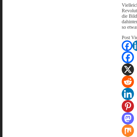
Vielleic
Revolut
die Bil
dahinter
so etwa
Post Vi