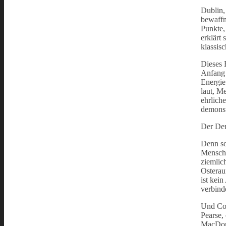
Dublin,
bewaffn
Punkte,
erklärt
klassisc
Dieses B
Anfang 
Energie
laut, M
ehrliche
demonstr
Der Den
Denn so
Mensche
ziemlic
Osterau
ist kei
verbind
Und Con
Pearse, 
MacDona