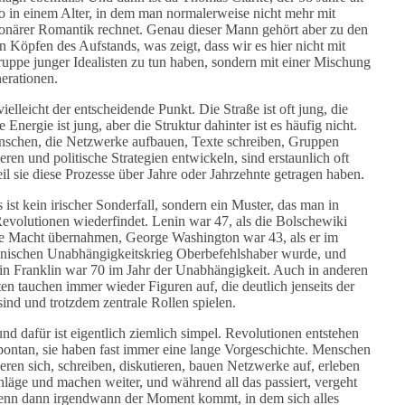
so in einem Alter, in dem man normalerweise nicht mehr mit
ionärer Romantik rechnet. Genau dieser Mann gehört aber zu den
en Köpfen des Aufstands, was zeigt, dass wir es hier nicht mit
ruppe junger Idealisten zu tun haben, sondern mit einer Mischung
erationen.
vielleicht der entscheidende Punkt. Die Straße ist oft jung, die
e Energie ist jung, aber die Struktur dahinter ist es häufig nicht.
schen, die Netzwerke aufbauen, Texte schreiben, Gruppen
eren und politische Strategien entwickeln, sind erstaunlich oft
eil sie diese Prozesse über Jahre oder Jahrzehnte getragen haben.
ist kein irischer Sonderfall, sondern ein Muster, das man in
Revolutionen wiederfindet. Lenin war 47, als die Bolschewiki
e Macht übernahmen, George Washington war 43, als er im
nischen Unabhängigkeitskrieg Oberbefehlshaber wurde, und
n Franklin war 70 im Jahr der Unabhängigkeit. Auch in anderen
en tauchen immer wieder Figuren auf, die deutlich jenseits der
sind und trotzdem zentrale Rollen spielen.
nd dafür ist eigentlich ziemlich simpel. Revolutionen entstehen
spontan, sie haben fast immer eine lange Vorgeschichte. Menschen
ieren sich, schreiben, diskutieren, bauen Netzwerke auf, erleben
läge und machen weiter, und während all das passiert, vergeht
enn dann irgendwann der Moment kommt, in dem sich alles