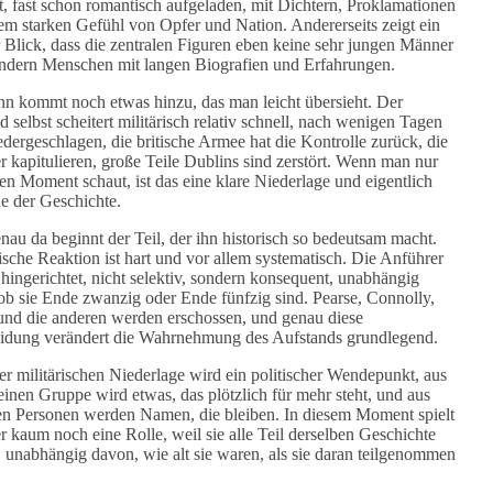
 fast schon romantisch aufgeladen, mit Dichtern, Proklamationen
em starken Gefühl von Opfer und Nation. Andererseits zeigt ein
 Blick, dass die zentralen Figuren eben keine sehr jungen Männer
ondern Menschen mit langen Biografien und Erfahrungen.
n kommt noch etwas hinzu, das man leicht übersieht. Der
 selbst scheitert militärisch relativ schnell, nach wenigen Tagen
iedergeschlagen, die britische Armee hat die Kontrolle zurück, die
 kapitulieren, große Teile Dublins sind zerstört. Wenn man nur
sen Moment schaut, ist das eine klare Niederlage und eigentlich
e der Geschichte.
nau da beginnt der Teil, der ihn historisch so bedeutsam macht.
tische Reaktion ist hart und vor allem systematisch. Die Anführer
hingerichtet, nicht selektiv, sondern konsequent, unabhängig
ob sie Ende zwanzig oder Ende fünfzig sind. Pearse, Connolly,
und die anderen werden erschossen, und genau diese
idung verändert die Wahrnehmung des Aufstands grundlegend.
er militärischen Niederlage wird ein politischer Wendepunkt, aus
leinen Gruppe wird etwas, das plötzlich für mehr steht, und aus
en Personen werden Namen, die bleiben. In diesem Moment spielt
er kaum noch eine Rolle, weil sie alle Teil derselben Geschichte
 unabhängig davon, wie alt sie waren, als sie daran teilgenommen