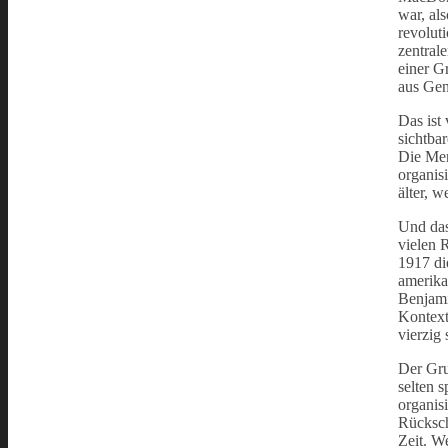
war, al
revolut
zentral
einer G
aus Gen
Das ist 
sichtbar
Die Men
organisi
älter, w
Und das 
vielen 
1917 di
amerika
Benjami
Kontext
vierzig 
Der Gru
selten 
organis
Rücksch
Zeit. W