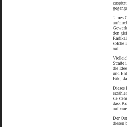
zuspitz
gegange
James Co
auftauch
Gewerks
den gle
Radikal
solche 
auf.
Viellei
Straße i
die Idee
und Ent
Bild, d
Dieses 
erzähler
sie ste
dass Ko
aufbaue
Der Ost
diesen 