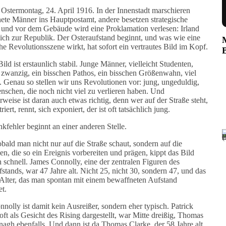
 Ostermontag, 24. April 1916. In der Innenstadt marschieren
ete Männer ins Hauptpostamt, andere besetzen strategische
 und vor dem Gebäude wird eine Proklamation verlesen: Irland
 sich zur Republik. Der Osteraufstand beginnt, und was wie eine
he Revolutionsszene wirkt, hat sofort ein vertrautes Bild im Kopf.
ild ist erstaunlich stabil. Junge Männer, vielleicht Studenten,
zwanzig, ein bisschen Pathos, ein bisschen Größenwahn, viel
. Genau so stellen wir uns Revolutionen vor: jung, ungeduldig,
enschen, die noch nicht viel zu verlieren haben. Und
rweise ist daran auch etwas richtig, denn wer auf der Straße steht,
iert, rennt, sich exponiert, der ist oft tatsächlich jung.
kfehler beginnt an einer anderen Stelle.
bald man nicht nur auf die Straße schaut, sondern auf die
n, die so ein Ereignis vorbereiten und prägen, kippt das Bild
h schnell. James Connolly, eine der zentralen Figuren des
fstands, war 47 Jahre alt. Nicht 25, nicht 30, sondern 47, und das
n Alter, das man spontan mit einem bewaffneten Aufstand
et.
nolly ist damit kein Ausreißer, sondern eher typisch. Patrick
oft als Gesicht des Rising dargestellt, war Mitte dreißig, Thomas
gh ebenfalls. Und dann ist da Thomas Clarke, der 58 Jahre alt