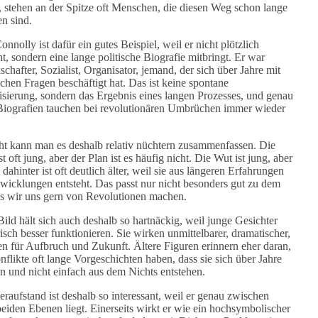
t, stehen an der Spitze oft Menschen, die diesen Weg schon lange
n sind.
nnolly ist dafür ein gutes Beispiel, weil er nicht plötzlich
t, sondern eine lange politische Biografie mitbringt. Er war
chafter, Sozialist, Organisator, jemand, der sich über Jahre mit
ichen Fragen beschäftigt hat. Das ist keine spontane
isierung, sondern das Ergebnis eines langen Prozesses, und genau
Biografien tauchen bei revolutionären Umbrüchen immer wieder
cht kann man es deshalb relativ nüchtern zusammenfassen. Die
st oft jung, aber der Plan ist es häufig nicht. Die Wut ist jung, aber
 dahinter ist oft deutlich älter, weil sie aus längeren Erfahrungen
wicklungen entsteht. Das passt nur nicht besonders gut zu dem
as wir uns gern von Revolutionen machen.
Bild hält sich auch deshalb so hartnäckig, weil junge Gesichter
isch besser funktionieren. Sie wirken unmittelbarer, dramatischer,
hen für Aufbruch und Zukunft. Ältere Figuren erinnern eher daran,
nflikte oft lange Vorgeschichten haben, dass sie sich über Jahre
n und nicht einfach aus dem Nichts entstehen.
eraufstand ist deshalb so interessant, weil er genau zwischen
beiden Ebenen liegt. Einerseits wirkt er wie ein hochsymbolischer