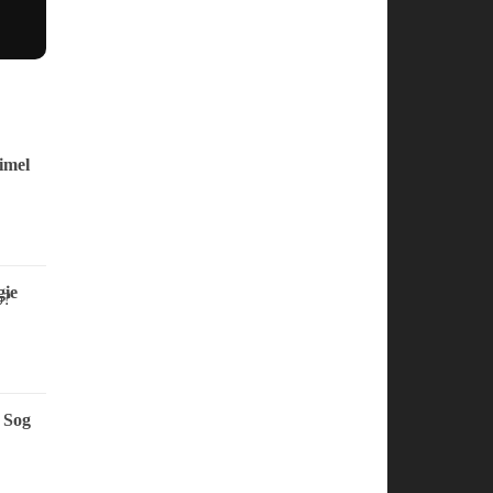
imel
ie
 Sog