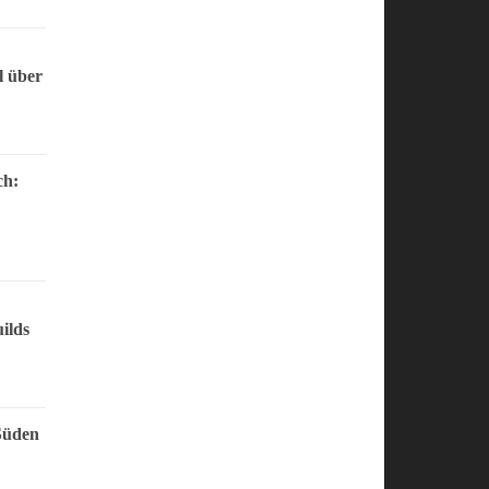
l über
ch:
ilds
Süden