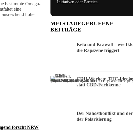
Initiativen oder Parteien.
eine bestimmte Omega-
tfaltet eine
i ausreichend hoher
MEISTAUFGERUFENE
BEITRÄGE
Keta und Krawall – wie Ikk
die Rapszene triggert
CDU-Warken: THC-Ideolog
statt CBD-Fachkenne
Der Nahostkonflikt und der
der Polarisierung
Jugend forscht NRW