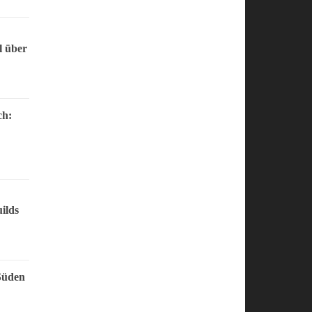
l über
ch:
ilds
Süden