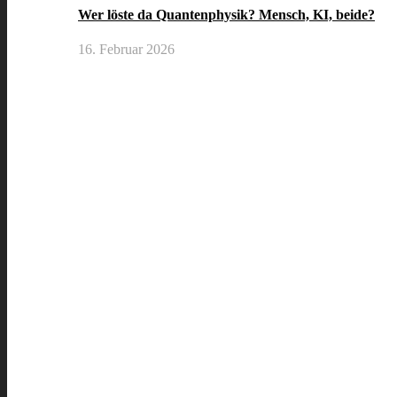
Wer löste da Quantenphysik? Mensch, KI, beide?
16. Februar 2026