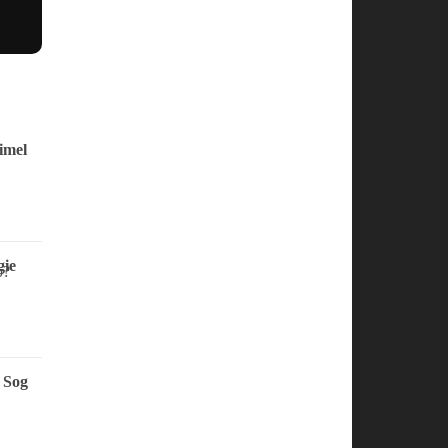
imel
ie
 Sog