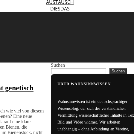
AUSTAUSCH
DIESDAS
Suchen
Suchen
ÜBER WAHNSINNWISSEN
t genetisch
Wahnsinnwissen ist ein deutschsprachiger
Wissensblog, der sich der verständlichen
och wie viel von diesem
Vermittlung wissenschaftlicher Inhalte in Tex
n Genen? Eine neue
darauf eine klare
Bild und Video widmet. Wir arbeiten
en Bienen, die
unabhängig – ohne Anbindung an Vereine,
e im Bienenstock, nicht