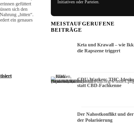
Initiativen oder Parteien.
erinnen gefüttert
üssen sich den
 Nahrung „bitten“.
ordert ein genaues
MEISTAUFGERUFENE
BEITRÄGE
Keta und Krawall – wie Ikk
die Rapszene triggert
isiert
CDU-Warken: THC-Ideolog
statt CBD-Fachkenne
Der Nahostkonflikt und der
der Polarisierung