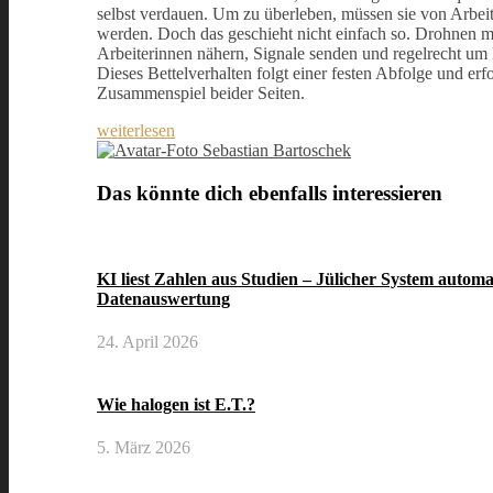
selbst verdauen. Um zu überleben, müssen sie von Arbeit
werden. Doch das geschieht nicht einfach so. Drohnen m
Arbeiterinnen nähern, Signale senden und regelrecht um
Dieses Bettelverhalten folgt einer festen Abfolge und erf
Zusammenspiel beider Seiten.
weiterlesen
Sebastian Bartoschek
Das könnte dich ebenfalls interessieren
KI liest Zahlen aus Studien – Jülicher System automat
Datenauswertung
24. April 2026
Wie halogen ist E.T.?
5. März 2026