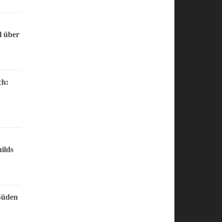
l über
ch:
ilds
Süden