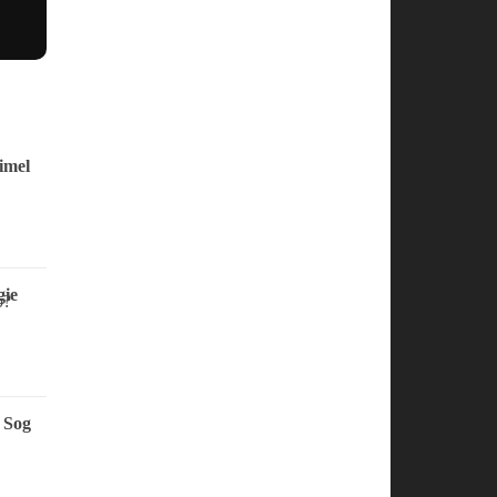
imel
ie
 Sog