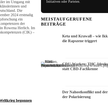
hüler im Umgang mit
Initiativen oder Parteien.
tklässlerinnen und
eutschland. Die
vember 2024 erstmalig
MEISTAUFGERUFENE
ngsforschung ein
 Kompetenzen der
BEITRÄGE
rin Rowena Herlich. Im
nskompetenzen (CIK) –
Keta und Krawall – wie Ikk
die Rapszene triggert
CDU-Warken: THC-Ideolog
statt CBD-Fachkenne
Der Nahostkonflikt und der
der Polarisierung
 Weltkrieg begonnen