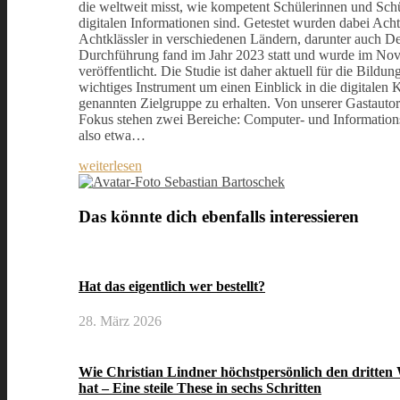
die weltweit misst, wie kompetent Schülerinnen und Sc
digitalen Informationen sind. Getestet wurden dabei Ach
Achtklässler in verschiedenen Ländern, darunter auch D
Durchführung fand im Jahr 2023 statt und wurde im No
veröffentlicht. Die Studie ist daher aktuell für die Bildu
wichtiges Instrument um einen Einblick in die digitalen
genannten Zielgruppe zu erhalten. Von unserer Gastauto
Fokus stehen zwei Bereiche: Computer- und Informatio
also etwa…
weiterlesen
Sebastian Bartoschek
Das könnte dich ebenfalls interessieren
Hat das eigentlich wer bestellt?
28. März 2026
Wie Christian Lindner höchstpersönlich den dritten
hat – Eine steile These in sechs Schritten