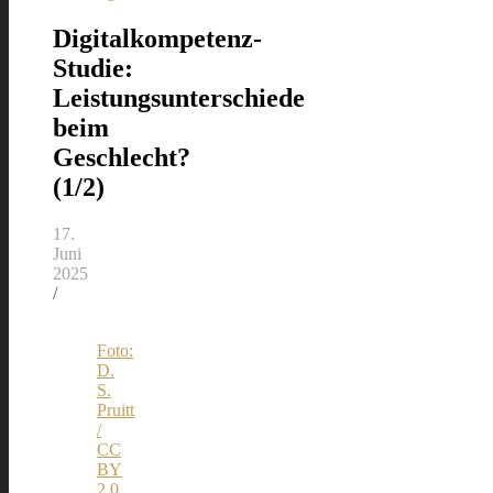
Digitalkompetenz-
Studie:
Leistungsunterschiede
beim
Geschlecht?
(1/2)
17.
Juni
2025
/
Foto:
D.
S.
Pruitt
/
CC
BY
2.0