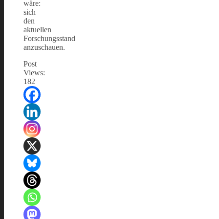
wäre:
sich
den
aktuellen
Forschungsstand
anzuschauen.
Post
Views:
182