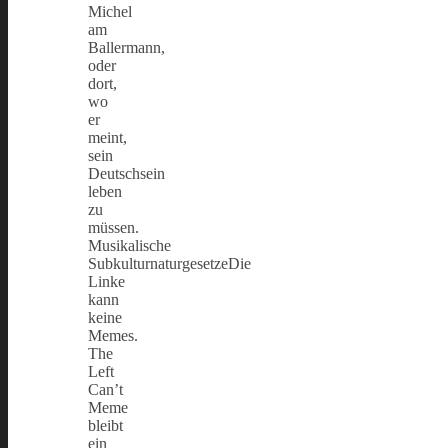
Michel
am
Ballermann,
oder
dort,
wo
er
meint,
sein
Deutschsein
leben
zu
müssen.
Musikalische
SubkulturnaturgesetzeDie
Linke
kann
keine
Memes.
The
Left
Can’t
Meme
bleibt
ein