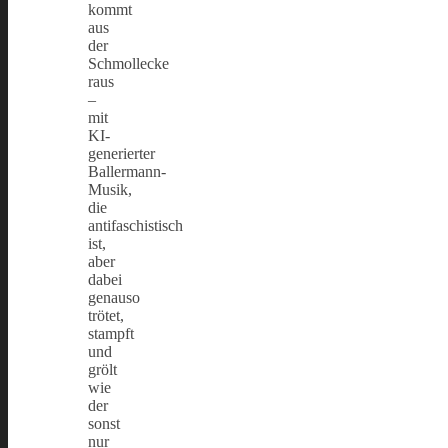
kommt
aus
der
Schmollecke
raus
–
mit
KI-
generierter
Ballermann-
Musik,
die
antifaschistisch
ist,
aber
dabei
genauso
trötet,
stampft
und
grölt
wie
der
sonst
nur