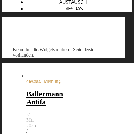
AUSTAUSCH
DIESDAS
Keine Inhalte/Widgets in dieser Seitenleiste
vorhanden.
diesdas
,
Meinung
Ballermann
Antifa
31.
Mai
2025
/