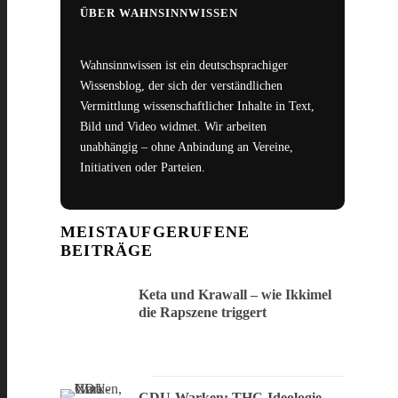
ÜBER WAHNSINNWISSEN
Wahnsinnwissen ist ein deutschsprachiger
Wissensblog, der sich der verständlichen
Vermittlung wissenschaftlicher Inhalte in Text,
Bild und Video widmet. Wir arbeiten
unabhängig – ohne Anbindung an Vereine,
Initiativen oder Parteien.
MEISTAUFGERUFENE
BEITRÄGE
Keta und Krawall – wie Ikkimel
die Rapszene triggert
CDU-Warken: THC-Ideologie