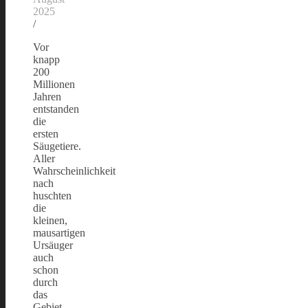
2025
/
Vor
knapp
200
Millionen
Jahren
entstanden
die
ersten
Säugetiere.
Aller
Wahrscheinlichkeit
nach
huschten
die
kleinen,
mausartigen
Ursäuger
auch
schon
durch
das
Gebiet