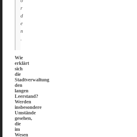
o
r
d
e
n
.
Wie
erklärt
sich
die
Stadtverwaltung
den
langen
Leerstand?
Werden
insbesondere
Umstände
gesehen,
die
im
Wesen