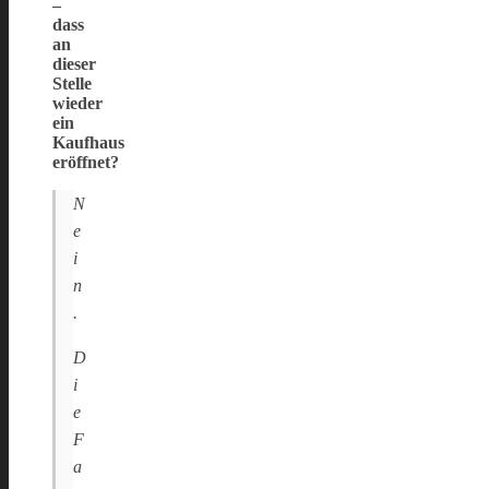
–
dass
an
dieser
Stelle
wieder
ein
Kaufhaus
eröffnet?
N
e
i
n
.
D
i
e
F
a