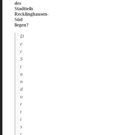
des
Stadtteils
Recklinghausen-
Süd
liegen?
D
e
r
S
t
a
n
d
o
r
t
i
s
t