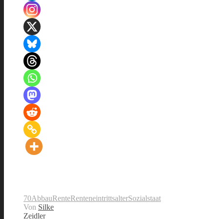
70
Abbau
Rente
Renteneintrittsalter
Sozialstaat
Von
Silke
Zeidler