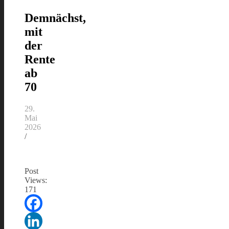
Demnächst,
mit
der
Rente
ab
70
29.
Mai
2026
/
Post
Views:
171