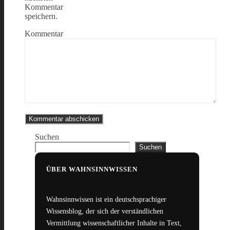
Kommentar
speichern.
Kommentar
Suchen
Suchen
ÜBER WAHNSINNWISSEN
Wahnsinnwissen ist ein deutschsprachiger
Wissensblog, der sich der verständlichen
Vermittlung wissenschaftlicher Inhalte in Text,