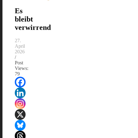
Es
bleibt
verwirrend
27.
April
2026
/
Post
Views:
79