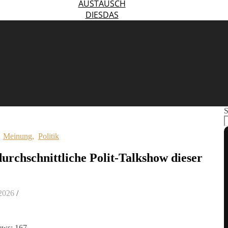
AUSTAUSCH
DIESDAS
S
,
Meinung
,
Politik
durchschnittliche Polit-Talkshow dieser
 2026
/
ews:
167