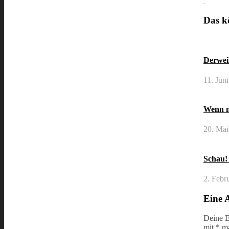
Das kö
Derweil
11. Jun
Wenn m
20. Mai
Schau!
2. Febr
Eine 
Deine E
mit
*
ma