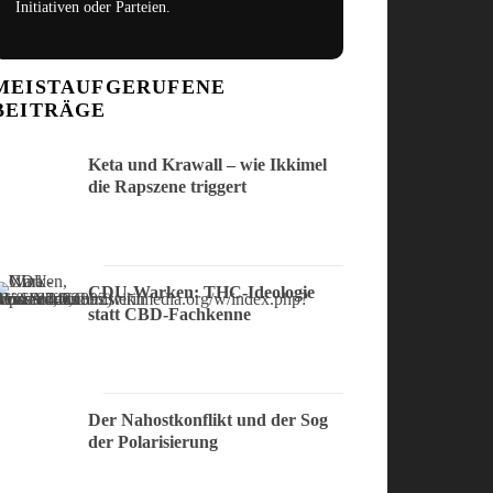
Initiativen oder Parteien.
MEISTAUFGERUFENE
BEITRÄGE
Keta und Krawall – wie Ikkimel
die Rapszene triggert
CDU-Warken: THC-Ideologie
statt CBD-Fachkenne
Der Nahostkonflikt und der Sog
der Polarisierung