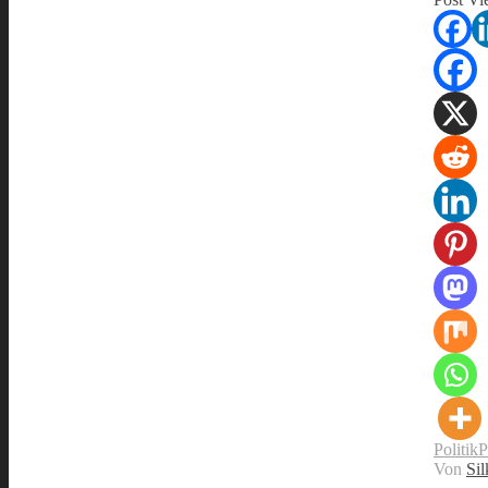
Politik
P
Von
Sil