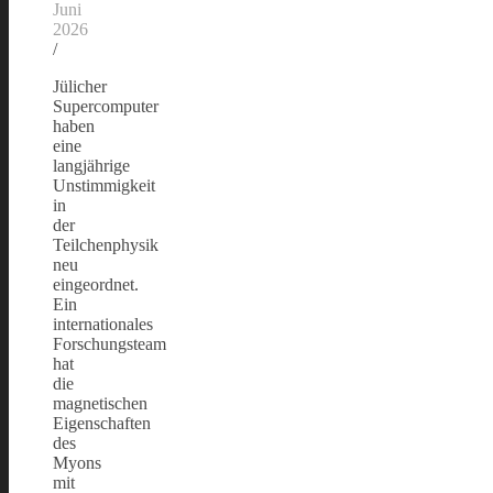
Juni
2026
/
Jülicher
Supercomputer
haben
eine
langjährige
Unstimmigkeit
in
der
Teilchenphysik
neu
eingeordnet.
Ein
internationales
Forschungsteam
hat
die
magnetischen
Eigenschaften
des
Myons
mit