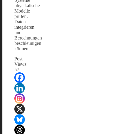
Systeme
physikalische
Modelle
prüfen,
Daten
integrieren
und
Berechnungen
beschleunigen
können.
Post
Views:
57