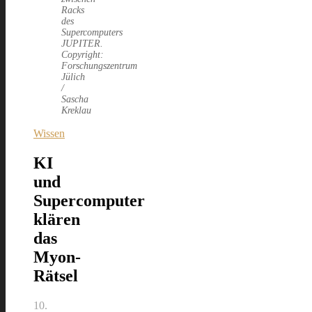
Racks
des
Supercomputers
JUPITER.
Copyright:
Forschungszentrum
Jülich
/
Sascha
Kreklau
Wissen
KI
und
Supercomputer
klären
das
Myon-
Rätsel
10.