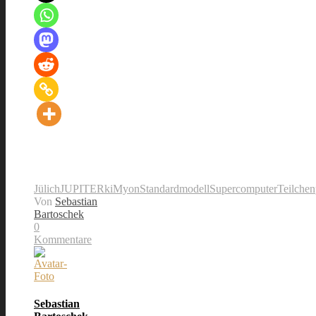
Jülich
JUPITER
ki
Myon
Standardmodell
Supercomputer
Teilchen
Von
Sebastian
Bartoschek
0
Kommentare
Sebastian