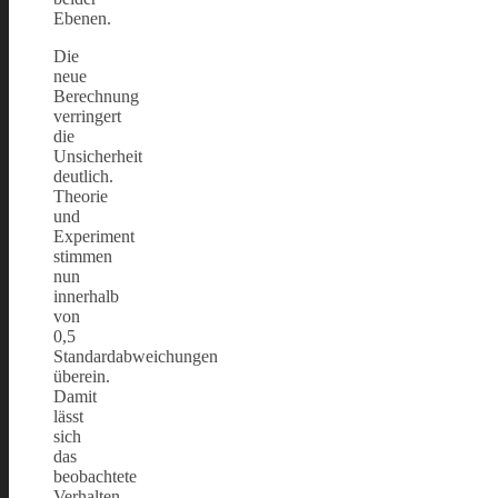
Ebenen.
Die
neue
Berechnung
verringert
die
Unsicherheit
deutlich.
Theorie
und
Experiment
stimmen
nun
innerhalb
von
0,5
Standardabweichungen
überein.
Damit
lässt
sich
das
beobachtete
Verhalten