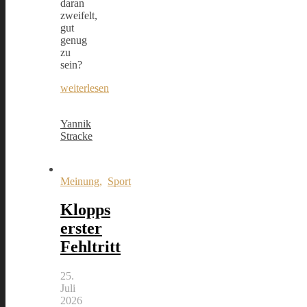
daran
zweifelt,
gut
genug
zu
sein?
weiterlesen
Yannik
Stracke
Meinung
,
Sport
Klopps
erster
Fehltritt
25.
Juli
2026