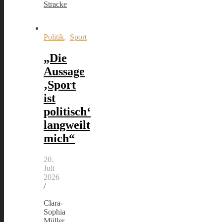
Stracke
Politik
,
Sport
„Die
Aussage
‚Sport
ist
politisch‘
langweilt
mich“
20.
Juli
2026
/
Clara-
Sophia
Müller