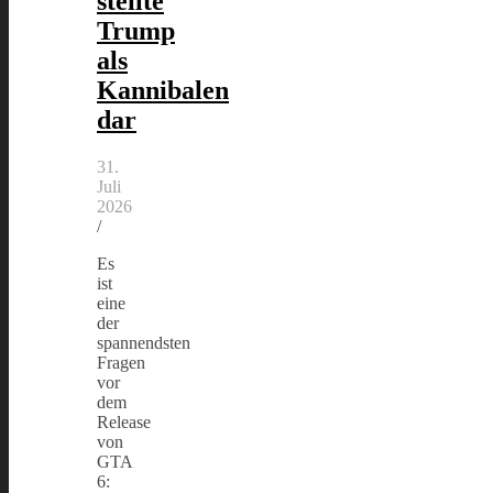
stellte
Trump
als
Kannibalen
dar
31.
Juli
2026
/
Es
ist
eine
der
spannendsten
Fragen
vor
dem
Release
von
GTA
6: