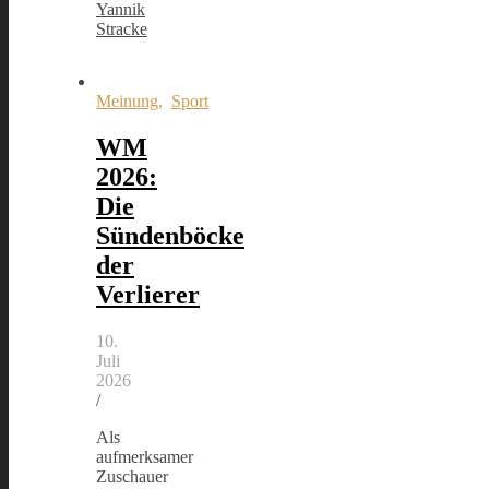
Yannik
Stracke
Meinung
,
Sport
WM
2026:
Die
Sündenböcke
der
Verlierer
10.
Juli
2026
/
Als
aufmerksamer
Zuschauer