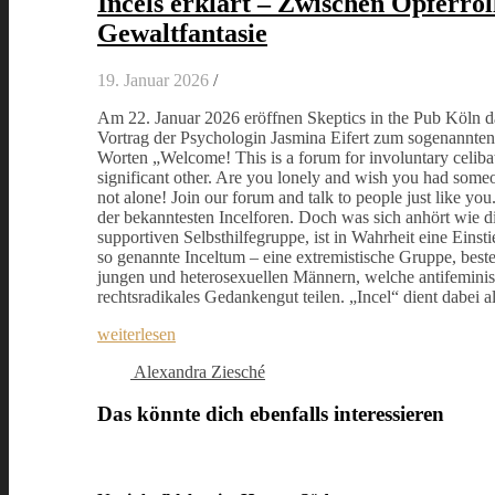
Incels erklärt – Zwischen Opferrol
Gewaltfantasie
19. Januar 2026
/
Am 22. Januar 2026 eröffnen Skeptics in the Pub Köln d
Vortrag der Psychologin Jasmina Eifert zum sogenannten
Worten „Welcome! This is a forum for involuntary celiba
significant other. Are you lonely and wish you had someo
not alone! Join our forum and talk to people just like you
der bekanntesten Incelforen. Doch was sich anhört wie d
supportiven Selbsthilfegruppe, ist in Wahrheit eine Einst
so genannte Inceltum – eine extremistische Gruppe, bes
jungen und heterosexuellen Männern, welche antifeminis
rechtsradikales Gedankengut teilen. „Incel“ dient dabei 
weiterlesen
Alexandra Ziesché
Das könnte dich ebenfalls interessieren