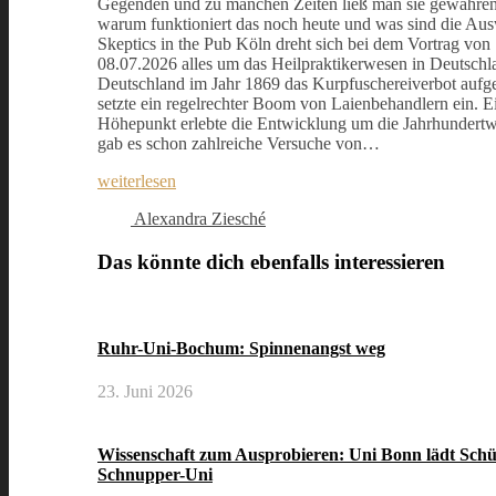
Gegenden und zu manchen Zeiten ließ man sie gewähren
warum funktioniert das noch heute und was sind die Au
Skeptics in the Pub Köln dreht sich bei dem Vortrag von
08.07.2026 alles um das Heilpraktikerwesen in Deutsch
Deutschland im Jahr 1869 das Kurpfuschereiverbot auf
setzte ein regelrechter Boom von Laienbehandlern ein. E
Höhepunkt erlebte die Entwicklung um die Jahrhundertw
gab es schon zahlreiche Versuche von…
weiterlesen
Alexandra Ziesché
Das könnte dich ebenfalls interessieren
Ruhr-Uni-Bochum: Spinnenangst weg
23. Juni 2026
Wissenschaft zum Ausprobieren: Uni Bonn lädt Schü
Schnupper-Uni