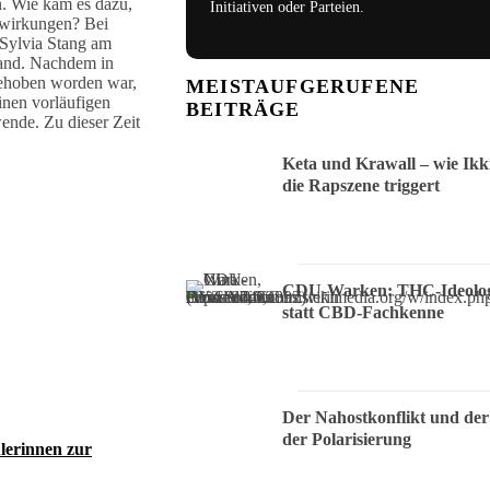
. Wie kam es dazu,
Initiativen oder Parteien.
swirkungen? Bei
 Sylvia Stang am
land. Nachdem in
gehoben worden war,
MEISTAUFGERUFENE
inen vorläufigen
BEITRÄGE
ende. Zu dieser Zeit
Keta und Krawall – wie Ikk
die Rapszene triggert
CDU-Warken: THC-Ideolog
statt CBD-Fachkenne
Der Nahostkonflikt und der
der Polarisierung
lerinnen zur