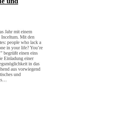
le und
as Jahr mit einem
 Inceltum. Mit den
tes: people who lack a
ne in your life? You’re
.” begrüßt einen eins
ie Einladung einer
iegsmöglichkeit in das
tehend aus vorwiegend
tisches und
als…