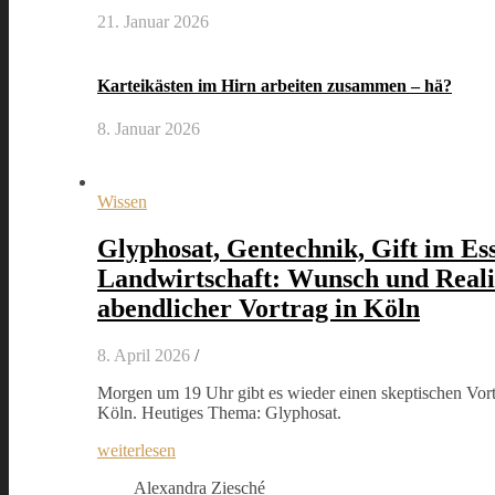
21. Januar 2026
Karteikästen im Hirn arbeiten zusammen – hä?
8. Januar 2026
Wissen
Glyphosat, Gentechnik, Gift im Es
Landwirtschaft: Wunsch und Reali
abendlicher Vortrag in Köln
8. April 2026
/
Morgen um 19 Uhr gibt es wieder einen skeptischen Vort
Köln. Heutiges Thema: Glyphosat.
weiterlesen
Alexandra Ziesché