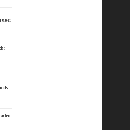
l über
ch:
ilds
Süden