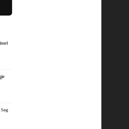
imel
ie
 Sog