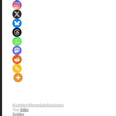
Konfitüre
Marmelade
Rassismus
Von
Silke
Zeidler