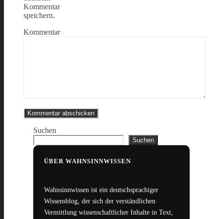
Kommentar
speichern.
Kommentar
Suchen
Suchen
ÜBER WAHNSINNWISSEN
Wahnsinnwissen ist ein deutschsprachiger
Wissensblog, der sich der verständlichen
Vermittlung wissenschaftlicher Inhalte in Text,