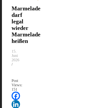
Marmelade
darf
legal
wieder
Marmelade
heißen
15.
Juni
2026
/
Post
Views:
151