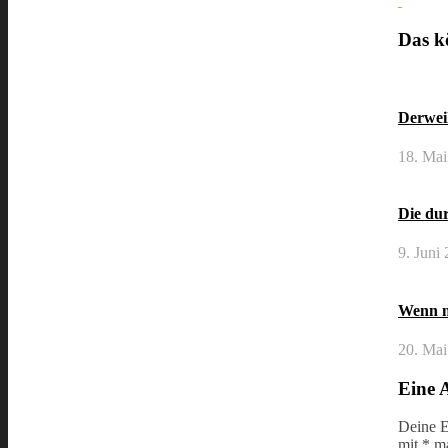
Das kö
Derwei
18. Mai
Die dur
9. Juni
Wenn m
20. Mai
Eine 
Deine E
mit
*
ma