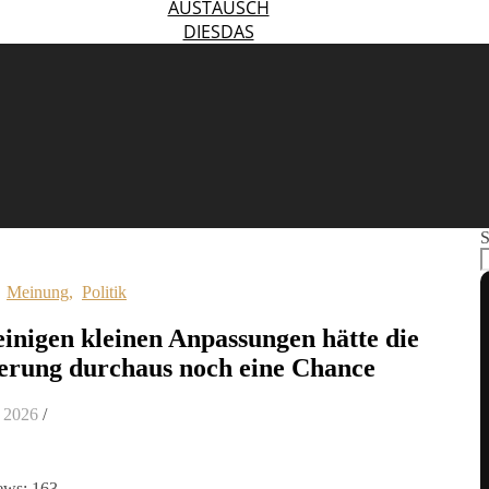
AUSTAUSCH
DIESDAS
S
,
Meinung
,
Politik
einigen kleinen Anpassungen hätte die
erung durchaus noch eine Chance
 2026
/
ews:
163