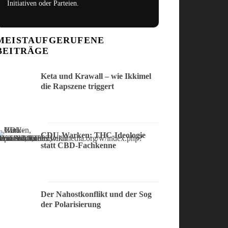
Initiativen oder Parteien.
MEISTAUFGERUFENE
BEITRÄGE
Keta und Krawall – wie Ikkimel
die Rapszene triggert
CDU-Warken: THC-Ideologie
statt CBD-Fachkenne
Der Nahostkonflikt und der Sog
der Polarisierung