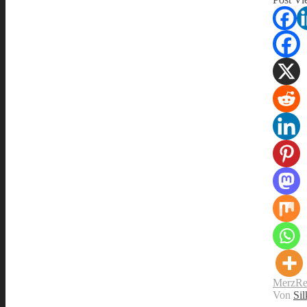
Merz
Re
Von
Sil