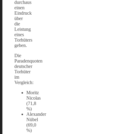
durchaus
einen
Eindruck
über
die
Leistung
eines
Torhüters
geben.
Die
Paradenquoten
deutscher
Torhüter
im
Vergleich:
Moritz
Nicolas
(71,8
%)
Alexander
Nübel
(69,0
%)