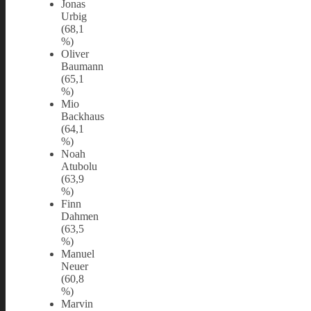
Jonas
Urbig
(68,1
%)
Oliver
Baumann
(65,1
%)
Mio
Backhaus
(64,1
%)
Noah
Atubolu
(63,9
%)
Finn
Dahmen
(63,5
%)
Manuel
Neuer
(60,8
%)
Marvin