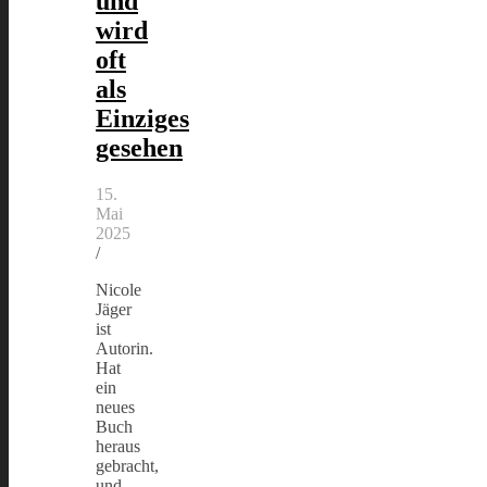
und
wird
oft
als
Einziges
gesehen
15.
Mai
2025
/
Nicole
Jäger
ist
Autorin.
Hat
ein
neues
Buch
heraus
gebracht,
und