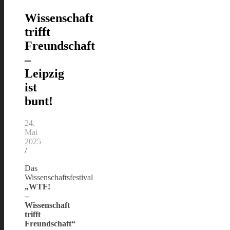
Wissenschaft
trifft
Freundschaft
–
Leipzig
ist
bunt!
24.
Mai
2025
/
Das
Wissenschaftsfestival
„WTF!
–
Wissenschaft
trifft
Freundschaft“