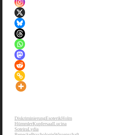
Diskriminierung
Esoterik
Holm
Hümmler
Kupfersaal
Lucina
Soteira
Lydia
Benecke
Psychologie
Wissenschaft