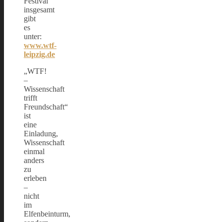
Festival
insgesamt
gibt
es
unter:
www.wtf-
leipzig.de
„WTF!
–
Wissenschaft
trifft
Freundschaft“
ist
eine
Einladung,
Wissenschaft
einmal
anders
zu
erleben
–
nicht
im
Elfenbeinturm,