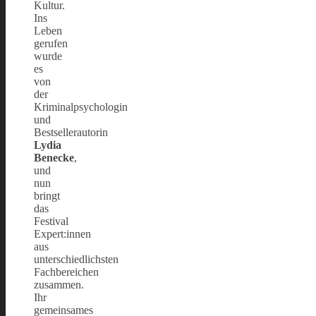
Kultur.
Ins
Leben
gerufen
wurde
es
von
der
Kriminalpsychologin
und
Bestsellerautorin
Lydia
Benecke
,
und
nun
bringt
das
Festival
Expert:innen
aus
unterschiedlichsten
Fachbereichen
zusammen.
Ihr
gemeinsames