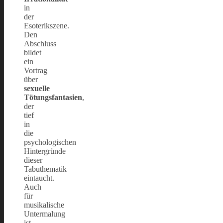
in
der
Esoterikszene.
Den
Abschluss
bildet
ein
Vortrag
über
sexuelle
Tötungsfantasien
,
der
tief
in
die
psychologischen
Hintergründe
dieser
Tabuthematik
eintaucht.
Auch
für
musikalische
Untermalung
ist