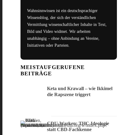
Wahnsinnwissen ist ein deutschsprachiger
Wissensblog, der sich der verständlichen
Vermittlung wissenschaftlicher Inhalte in Text,
Bild und Video widmet. Wir arbeiten
unabhängig – ohne Anbindung an Vereine,
Initiativen oder Parteien.
MEISTAUFGERUFENE
BEITRÄGE
Keta und Krawall – wie Ikkimel
die Rapszene triggert
CDU-Warken: THC-Ideologie
statt CBD-Fachkenne