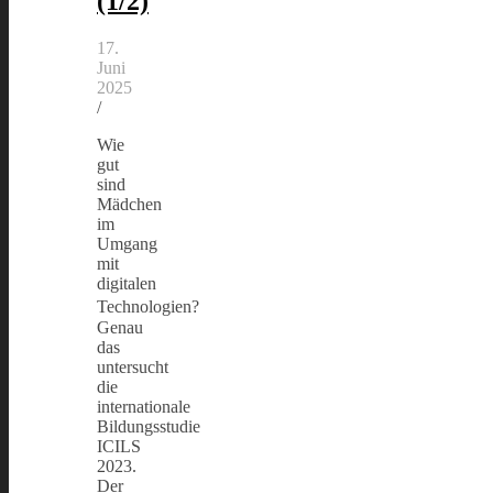
(1/2)
17.
Juni
2025
/
Wie
gut
sind
Mädchen
im
Umgang
mit
digitalen
Technologien?
Genau
das
untersucht
die
internationale
Bildungsstudie
ICILS
2023.
Der