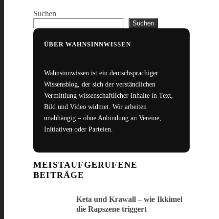
Suchen
Suchen
ÜBER WAHNSINNWISSEN
Wahnsinnwissen ist ein deutschsprachiger
Wissensblog, der sich der verständlichen
Vermittlung wissenschaftlicher Inhalte in Text,
Bild und Video widmet. Wir arbeiten
unabhängig – ohne Anbindung an Vereine,
Initiativen oder Parteien.
MEISTAUFGERUFENE
BEITRÄGE
Keta und Krawall – wie Ikkimel
die Rapszene triggert