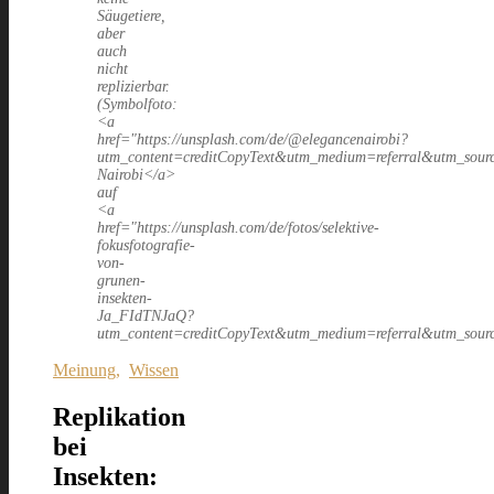
Säugetiere,
aber
auch
nicht
replizierbar.
(Symbolfoto:
<a
href="https://unsplash.com/de/@elegancenairobi?
utm_content=creditCopyText&utm_medium=referral&utm_sour
Nairobi</a>
auf
<a
href="https://unsplash.com/de/fotos/selektive-
fokusfotografie-
von-
grunen-
insekten-
Ja_FIdTNJaQ?
utm_content=creditCopyText&utm_medium=referral&utm_sour
Meinung
,
Wissen
Replikation
bei
Insekten: