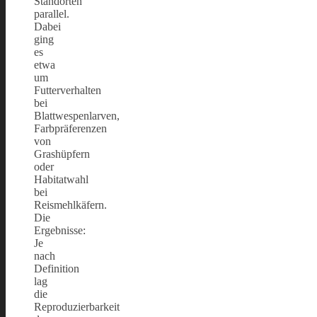
Standorten
parallel.
Dabei
ging
es
etwa
um
Futterverhalten
bei
Blattwespenlarven,
Farbpräferenzen
von
Grashüpfern
oder
Habitatwahl
bei
Reismehlkäfern.
Die
Ergebnisse:
Je
nach
Definition
lag
die
Reproduzierbarkeit