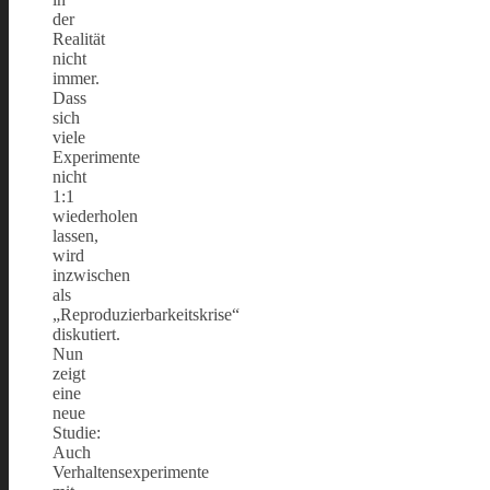
der
Realität
nicht
immer.
Dass
sich
viele
Experimente
nicht
1:1
wiederholen
lassen,
wird
inzwischen
als
„Reproduzierbarkeitskrise“
diskutiert.
Nun
zeigt
eine
neue
Studie:
Auch
Verhaltensexperimente