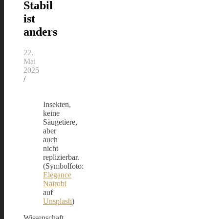
Stabil
ist
anders
22.
Mai
2025
/
Insekten,
keine
Säugetiere,
aber
auch
nicht
replizierbar.
(Symbolfoto:
Elegance
Nairobi
auf
Unsplash
)
Wissenschaft