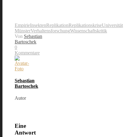
Empirie
Insekten
Replikation
Replikationskrise
Universität
Münster
Verhaltensforschung
Wissenschaftskritik
Von
Sebastian
Bartoschek
0
Kommentare
Sebastian
Bartoschek
Autor
Eine
Antwort