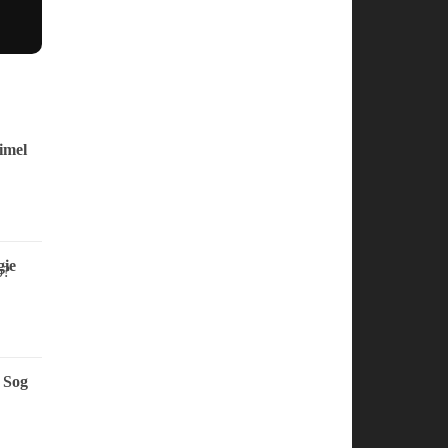
imel
ie
 Sog