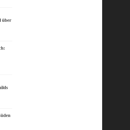
l über
ch:
ilds
Süden