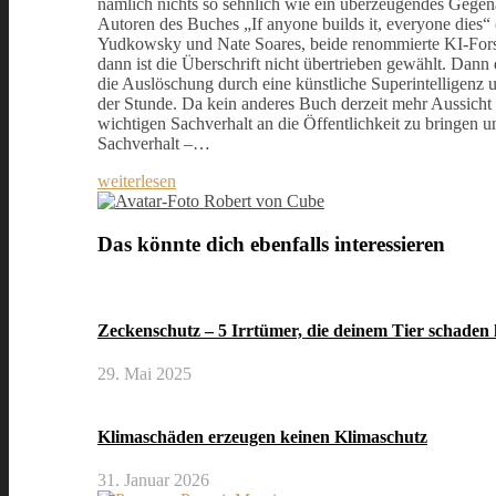
nämlich nichts so sehnlich wie ein überzeugendes Gege
Autoren des Buches „If anyone builds it, everyone dies“ 
Yudkowsky und Nate Soares, beide renommierte KI-Fors
dann ist die Überschrift nicht übertrieben gewählt. Dann
die Auslöschung durch eine künstliche Superintelligenz u
der Stunde. Da kein anderes Buch derzeit mehr Aussicht 
wichtigen Sachverhalt an die Öffentlichkeit zu bringen u
Sachverhalt –…
weiterlesen
Robert von Cube
Das könnte dich ebenfalls interessieren
Zeckenschutz – 5 Irrtümer, die deinem Tier schaden
29. Mai 2025
Klimaschäden erzeugen keinen Klimaschutz
31. Januar 2026