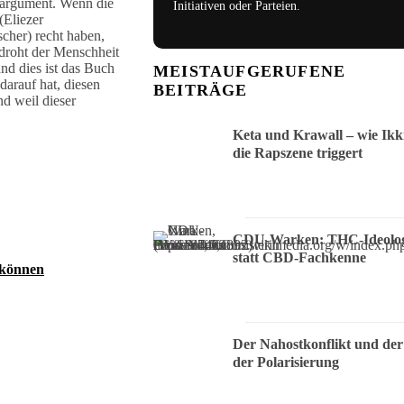
nargument. Wenn die
Initiativen oder Parteien.
(Eliezer
cher) recht haben,
 droht der Menschheit
nd dies ist das Buch
MEISTAUFGERUFENE
darauf hat, diesen
BEITRÄGE
nd weil dieser
Keta und Krawall – wie Ikk
die Rapszene triggert
CDU-Warken: THC-Ideolog
statt CBD-Fachkenne
 können
Der Nahostkonflikt und der
der Polarisierung